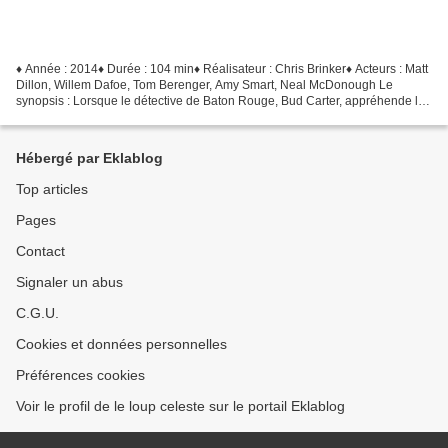
♦ Année : 2014♦ Durée : 104 min♦ Réalisateur : Chris Brinker♦ Acteurs : Matt
Dillon, Willem Dafoe, Tom Berenger, Amy Smart, Neal McDonough Le
synopsis : Lorsque le détective de Baton Rouge, Bud Carter, appréhende le
tueur à gages Jesse Weiland, il le...
Hébergé par Eklablog
Top articles
Pages
Contact
Signaler un abus
C.G.U.
Cookies et données personnelles
Préférences cookies
Voir le profil de le loup celeste sur le portail Eklablog