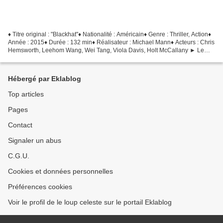
♦ Titre original : "Blackhat"♦ Nationalité : Américain♦ Genre : Thriller, Action♦
Année : 2015♦ Durée : 132 min♦ Réalisateur : Michael Mann♦ Acteurs : Chris
Hemsworth, Leehom Wang, Wei Tang, Viola Davis, Holt McCallany ► Le
synopsis : À Hong Kong, la...
Hébergé par Eklablog
Top articles
Pages
Contact
Signaler un abus
C.G.U.
Cookies et données personnelles
Préférences cookies
Voir le profil de le loup celeste sur le portail Eklablog