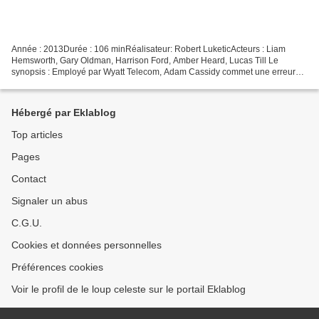
Année : 2013Durée : 106 minRéalisateur: Robert LuketicActeurs : Liam
Hemsworth, Gary Oldman, Harrison Ford, Amber Heard, Lucas Till Le
synopsis : Employé par Wyatt Telecom, Adam Cassidy commet une erreur
très coûteuse pour sa société. En échange de son...
Hébergé par Eklablog
Top articles
Pages
Contact
Signaler un abus
C.G.U.
Cookies et données personnelles
Préférences cookies
Voir le profil de le loup celeste sur le portail Eklablog