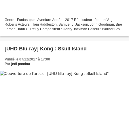
Genre : Fantastique, Aventure Année : 2017 Réalisateur : Jordan Vogt-
Roberts Acteurs : Tom Hiddleston, Samuel L. Jackson, John Goodman, Brie
Larson, John C. Reilly Compositeur : Henry Jackman Éditeur : Warner Bros.
Format image : 2.40 Cinémascope Bande-son...
[UHD Blu-ray] Kong : Skull Island
Publié le 07/12/2017 à 17:00
Par
jedi poodou