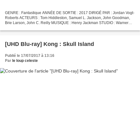
GENRE : Fantastique ANNÉE DE SORTIE : 2017 DIRIGÉ PAR : Jordan Vogt-
Roberts ACTEURS : Tom Hiddleston, Samuel L. Jackson, John Goodman,
Brie Larson, John C. Reilly MUSIQUE : Henry Jackman STUDIO : Warner
Bros. FORMAT DU FILM : 2.40 Cinémascope BANDE-SON...
[UHD Blu-ray] Kong : Skull Island
Publié le 17/07/2017 à 13:16
Par
le loup celeste