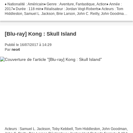
♦ Nationalité : Américain♦ Genre : Aventure, Fantastique, Action♦ Année :
2017♦ Durée : 118 min♦ Réalisateur : Jordan Vogt-Roberts♦ Acteurs : Tom
Hiddleston, Samuel L. Jackson, Brie Larson, John C. Reilly, John Goodman •
Provenance : France• Éditeur :...
[Blu-ray] Kong : Skull Island
Publié le 16/07/2017 à 14:29
Par
neo4
Acteurs : Samuel L. Jackson, Toby Kebbell, Tom Hiddleston, John Goodman,