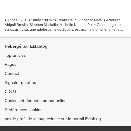
♦ Année : 2013♦ Durée : 98 min♦ Réalisateur : Vincenzo Natali♦ Acteurs :
Abigail Breslin, Stephen McHattie, Michelle Nolden, Peter Outerbridge Le
synopsis : Lisa, une adolescente de 15 ans, est victime d’un phénomène
étrange qu’elle seule semble remarquer...
Hébergé par Eklablog
Top articles
Pages
Contact
Signaler un abus
C.G.U.
Cookies et données personnelles
Préférences cookies
Voir le profil de le loup celeste sur le portail Eklablog