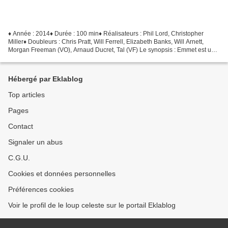
♦ Année : 2014♦ Durée : 100 min♦ Réalisateurs : Phil Lord, Christopher
Miller♦ Doubleurs : Chris Pratt, Will Ferrell, Elizabeth Banks, Will Arnett,
Morgan Freeman (VO), Arnaud Ducret, Tal (VF) Le synopsis : Emmet est un
petit personnage banal et conventionnel...
Hébergé par Eklablog
Top articles
Pages
Contact
Signaler un abus
C.G.U.
Cookies et données personnelles
Préférences cookies
Voir le profil de le loup celeste sur le portail Eklablog