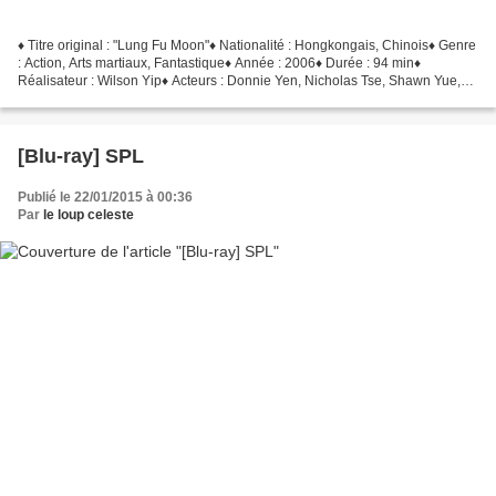
♦ Titre original : "Lung Fu Moon"♦ Nationalité : Hongkongais, Chinois♦ Genre
: Action, Arts martiaux, Fantastique♦ Année : 2006♦ Durée : 94 min♦
Réalisateur : Wilson Yip♦ Acteurs : Donnie Yen, Nicholas Tse, Shawn Yue,
Kuan Tai Chen, Jie Dong ► Le synopsis...
[Blu-ray] SPL
Publié le 22/01/2015 à 00:36
Par
le loup celeste