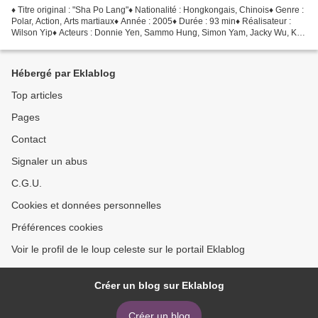
♦ Titre original : "Sha Po Lang"♦ Nationalité : Hongkongais, Chinois♦ Genre :
Polar, Action, Arts martiaux♦ Année : 2005♦ Durée : 93 min♦ Réalisateur :
Wilson Yip♦ Acteurs : Donnie Yen, Sammo Hung, Simon Yam, Jacky Wu, Kai
Chi Liu, Shiu Sing Ha ► Le synopsis...
Hébergé par Eklablog
Top articles
Pages
Contact
Signaler un abus
C.G.U.
Cookies et données personnelles
Préférences cookies
Voir le profil de le loup celeste sur le portail Eklablog
Créer un blog sur Eklablog
Créer un blog