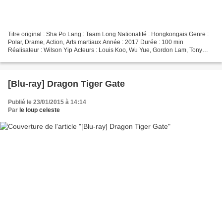
Titre original : Sha Po Lang : Taam Long Nationalité : Hongkongais Genre :
Polar, Drame, Action, Arts martiaux Année : 2017 Durée : 100 min
Réalisateur : Wilson Yip Acteurs : Louis Koo, Wu Yue, Gordon Lam, Tony
Jaa, Chris Collins, Ken Lo, Vithaya Pansringarm,...
[Blu-ray] Dragon Tiger Gate
Publié le 23/01/2015 à 14:14
Par
le loup celeste