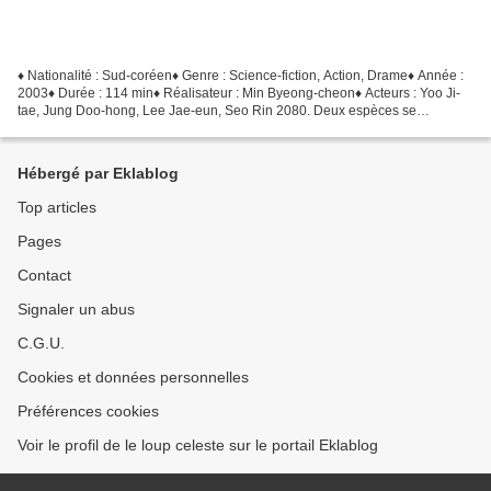
♦ Nationalité : Sud-coréen♦ Genre : Science-fiction, Action, Drame♦ Année :
2003♦ Durée : 114 min♦ Réalisateur : Min Byeong-cheon♦ Acteurs : Yoo Ji-
tae, Jung Doo-hong, Lee Jae-eun, Seo Rin 2080. Deux espèces se
partagent désormais le monde : l’homme et...
Hébergé par Eklablog
Top articles
Pages
Contact
Signaler un abus
C.G.U.
Cookies et données personnelles
Préférences cookies
Voir le profil de le loup celeste sur le portail Eklablog