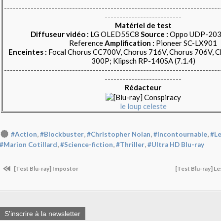
-------------------------------------------------------------------------
--------------------------
Matériel de test
Diffuseur vidéo :
LG OLED55C8
Source :
Oppo UDP-203
Reference
Amplification :
Pioneer SC-LX901
Enceintes :
Focal Chorus CC700V, Chorus 716V, Chorus 706V, C
300P; Klipsch RP-140SA (7.1.4)
-------------------------------------------------------------------------
--------------------------
Rédacteur
le loup celeste
,
,
,
,
#Action
#Blockbuster
#Christopher Nolan
#Incontournable
#Le
,
,
,
#Marion Cotillard
#Science-fiction
#Thriller
#Ultra HD Blu-ray
[Test Blu-ray] Impostor
[Test Blu-ray] 
S'inscrire à la newsletter