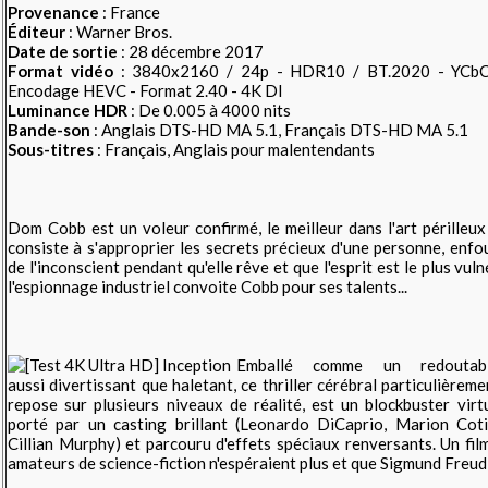
Provenance
: France
Éditeur
: Warner Bros.
Date de sortie
: 28 décembre 2017
Format vidéo
: 3840x2160 / 24p - HDR10 / BT.2020 - YCbCr 
Encodage HEVC - Format 2.40 - 4K DI
Luminance HDR
: De 0.005 à 4000 nits
Bande-son
: Anglais DTS-HD MA 5.1, Français DTS-HD MA 5.1
Sous-titres
: Français, Anglais pour malentendants
Dom Cobb est un voleur confirmé, le meilleur dans l'art périlleux 
consiste à s'approprier les secrets précieux d'une personne, enfo
de l'inconscient pendant qu'elle rêve et que l'esprit est le plus vuln
l'espionnage industriel convoite Cobb pour ses talents...
Emballé comme un redoutabl
aussi divertissant que haletant, ce thriller cérébral particulièrem
repose sur plusieurs niveaux de réalité, est un blockbuster vir
porté par un casting brillant (Leonardo DiCaprio, Marion Coti
Cillian Murphy) et parcouru d'effets spéciaux renversants. Un film
amateurs de science-fiction n'espéraient plus et que Sigmund Freud 