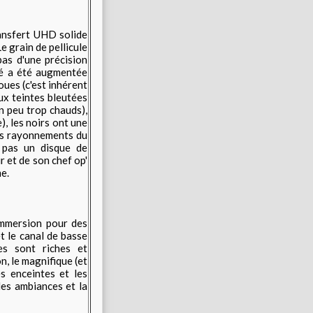
ransfert UHD solide
e grain de pellicule
pas d'une précision
té a été augmentée
oues (c'est inhérent
ux teintes bleutées
n peu trop chauds),
), les noirs ont une
les rayonnements du
es pas un disque de
r et de son chef op'
e.
immersion pour des
t le canal de basse
es sont riches et
n, le magnifique (et
s enceintes et les
les ambiances et la