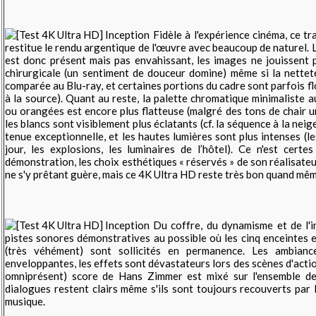
Fidèle à l'expérience cinéma, ce t
restitue le rendu argentique de l'œuvre avec beaucoup de naturel. L
est donc présent mais pas envahissant, les images ne jouissent 
chirurgicale (un sentiment de douceur domine) même si la nette
comparée au Blu-ray, et certaines portions du cadre sont parfois fl
à la source). Quant au reste, la palette chromatique minimaliste a
ou orangées est encore plus flatteuse (malgré des tons de chair u
les blancs sont visiblement plus éclatants (cf. la séquence à la neige
tenue exceptionnelle, et les hautes lumières sont plus intenses (
jour, les explosions, les luminaires de l’hôtel). Ce n'est cert
démonstration, les choix esthétiques « réservés » de son réalisateu
ne s'y prêtant guère, mais ce 4K Ultra HD reste très bon quand mêm
Du coffre, du dynamisme et de l'
pistes sonores démonstratives au possible où les cinq enceintes e
(très véhément) sont sollicités en permanence. Les ambianc
enveloppantes, les effets sont dévastateurs lors des scènes d'actio
omniprésent) score de Hans Zimmer est mixé sur l'ensemble de
dialogues restent clairs même s'ils sont toujours recouverts par 
musique.