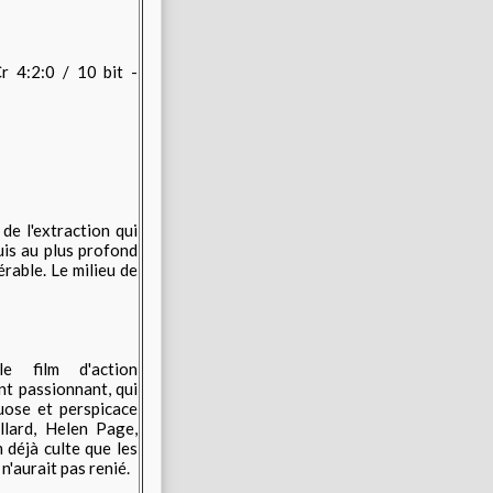
4:2:0 / 10 bit -
de l'extraction qui
uis au plus profond
érable. Le milieu de
e film d'action
ent passionnant, qui
tuose et perspicace
llard, Helen Page,
 déjà culte que les
n'aurait pas renié.