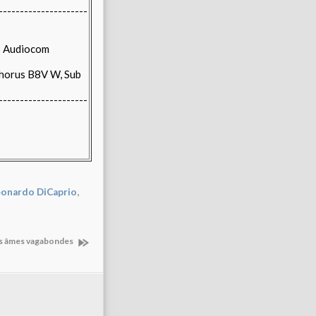
---------------------
 Audiocom
horus B8V W, Sub
---------------------
,
onardo DiCaprio
Les âmes vagabondes