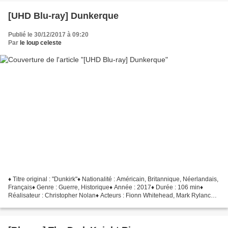
[UHD Blu-ray] Dunkerque
Publié le 30/12/2017 à 09:20
Par
le loup celeste
♦ Titre original : "Dunkirk"♦ Nationalité : Américain, Britannique, Néerlandais,
Français♦ Genre : Guerre, Historique♦ Année : 2017♦ Durée : 106 min♦
Réalisateur : Christopher Nolan♦ Acteurs : Fionn Whitehead, Mark Rylance,
Tom Hardy, Harry Styles, Kenneth...