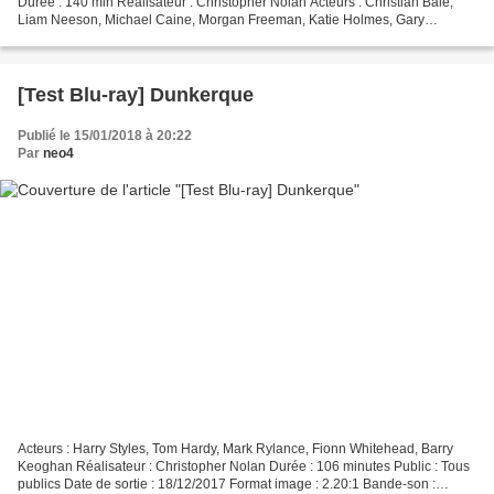
Durée : 140 min Réalisateur : Christopher Nolan Acteurs : Christian Bale,
Liam Neeson, Michael Caine, Morgan Freeman, Katie Holmes, Gary
Oldman, Cillian Murphy, Ken Watanabe Provenance...
[Test Blu-ray] Dunkerque
Publié le 15/01/2018 à 20:22
Par
neo4
Acteurs : Harry Styles, Tom Hardy, Mark Rylance, Fionn Whitehead, Barry
Keoghan Réalisateur : Christopher Nolan Durée : 106 minutes Public : Tous
publics Date de sortie : 18/12/2017 Format image : 2.20:1 Bande-son :