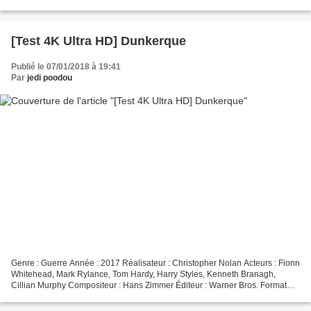
Anglais DTS-HD MA 5.1, Français DTS-HD...
[Test 4K Ultra HD] Dunkerque
Publié le 07/01/2018 à 19:41
Par
jedi poodou
Genre : Guerre Année : 2017 Réalisateur : Christopher Nolan Acteurs : Fionn
Whitehead, Mark Rylance, Tom Hardy, Harry Styles, Kenneth Branagh,
Cillian Murphy Compositeur : Hans Zimmer Éditeur : Warner Bros. Format
image : 1.78 IMAX et 2.20 Cinémascope...