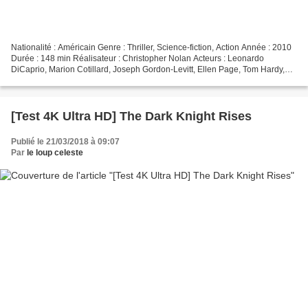
Nationalité : Américain Genre : Thriller, Science-fiction, Action Année : 2010
Durée : 148 min Réalisateur : Christopher Nolan Acteurs : Leonardo
DiCaprio, Marion Cotillard, Joseph Gordon-Levitt, Ellen Page, Tom Hardy,
Ken Watanabe, Cillian Murphy Provenance...
[Test 4K Ultra HD] The Dark Knight Rises
Publié le 21/03/2018 à 09:07
Par
le loup celeste