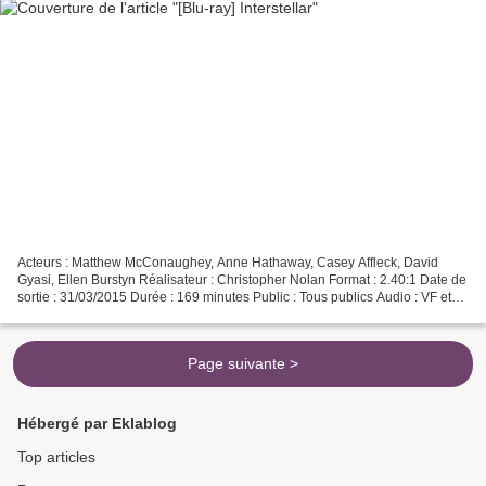
Acteurs : Matthew McConaughey, Anne Hathaway, Casey Affleck, David
Gyasi, Ellen Burstyn Réalisateur : Christopher Nolan Format : 2.40:1 Date de
sortie : 31/03/2015 Durée : 169 minutes Public : Tous publics Audio : VF et
VO DTS HD MA 5.1 Alors que la vie...
Page suivante >
Hébergé par Eklablog
Top articles