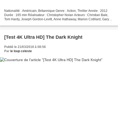
Nationalité : Américain, Britannique Genre : Action, Thriller Année : 2012
Durée : 165 min Réalisateur : Christopher Nolan Acteurs : Christian Bale,
Tom Hardy, Joseph Gordon-Levitt, Anne Hathaway, Marion Cotillard, Gary
Oldman, Morgan Freeman, Michael...
[Test 4K Ultra HD] The Dark Knight
Publié le 21/03/2018 à 08:56
Par
le loup celeste