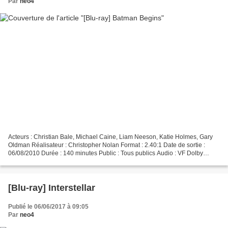
Par
neo4
Acteurs : Christian Bale, Michael Caine, Liam Neeson, Katie Holmes, Gary
Oldman Réalisateur : Christopher Nolan Format : 2.40:1 Date de sortie :
06/08/2010 Durée : 140 minutes Public : Tous publics Audio : VF Dolby
Digital 5.1 et VO Dolby True HD 5.1...
[Blu-ray] Interstellar
Publié le 06/06/2017 à 09:05
Par
neo4