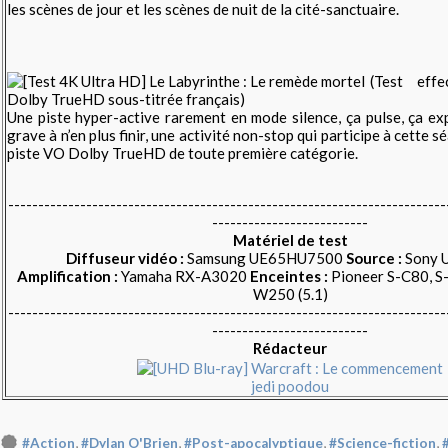
les scènes de jour et les scènes de nuit de la cité-sanctuaire.
(Test eff
Dolby TrueHD sous-titrée français)
Une piste hyper-active rarement en mode silence, ça pulse, ça ex
grave à n’en plus finir, une activité non-stop qui participe à cette 
piste VO Dolby TrueHD de toute première catégorie.
-------------------------------------------------------------------------
--------------------------
Matériel de test
Diffuseur vidéo :
Samsung UE65HU7500
Source :
Sony 
Amplification :
Yamaha RX-A3020
Enceintes :
Pioneer S-C80, S
W250 (5.1)
-------------------------------------------------------------------------
--------------------------
Rédacteur
jedi poodou
,
,
,
,
#Action
#Dylan O'Brien
#Post-apocalyptique
#Science-fiction