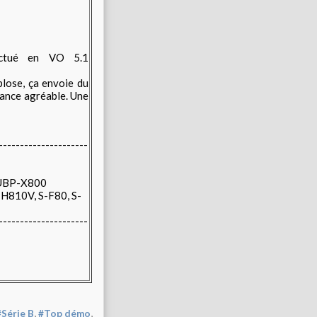
ectué en VO 5.1
plose, ça envoie du
séance agréable. Une
---------------------
UBP-X800
-H810V, S-F80, S-
---------------------
,
,
#Série B
#Top démo