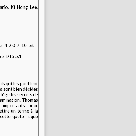
ario, Ki Hong Lee,
4:2:0 / 10 bit -
ais DTS 5.1
ils qui les guettent
s sont bien décidés
tège les secrets de
ntamination. Thomas
 importants pour
ettre un terme à la
cette quête risque