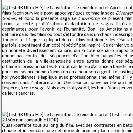
Après tou
films façon survivals post-apocalyptiques comme la saga
Diverge
Games
, et donc la présente saga
Le Labyrinthe
, ce présent fil
terme à cette prolifération d’adaptation de sagas littérai
déprimantes pour l’avenir de l’humanité. Bon, les Américains a
détruire dans des films où tout s’effondre dans un chaos indescriptib
Toujours est-il que la plupart de ces films ont donné des résulta
parfois le sentiment d’un côté répétitif peu inspiré. Ce dernier vol
un honnête divertissement calibré, qui si côté scénario n’appor
donne par contre des séquences d’action bien balancées et a
destruction de la ville-sanctuaire entre autres donne des séq
urbaine impressionnantes. En tout cas le feu d’artifice a bénéficié
pour une séance home-cinéma on en a pour son argent. Le casting
hollywoodiennes s’implique avec professionnalisme, même s’il y
convenu dans l’interprétation. Une séance mouvementée qui met 
l’espère), à cette saga. Mais avec Hollywood, les bons filons peuve
de leurs cendres.
(Test réa
2160p non compatible HDR)
Quasi-parfaite tout au long du film, avec des contrastes en béto
chaude et incendiaire, une définition de premier plan et une lumin