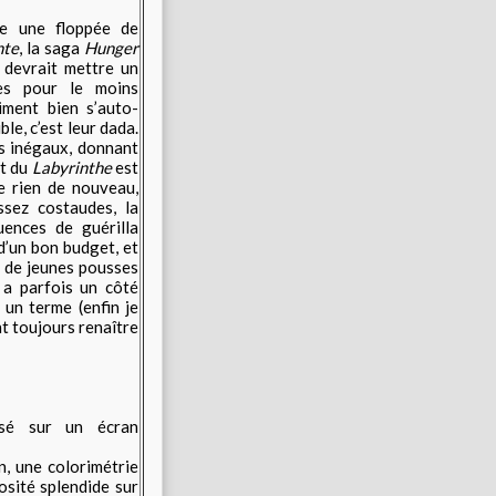
te une floppée de
nte
, la saga
Hunger
m devrait mettre un
res pour le moins
iment bien s’auto-
le, c’est leur dada.
ts inégaux, donnant
et du
Labyrinthe
est
te rien de nouveau,
ssez costaudes, la
uences de guérilla
 d’un bon budget, et
 de jeunes pousses
 a parfois un côté
un terme (enfin je
nt toujours renaître
lisé sur un écran
n, une colorimétrie
osité splendide sur