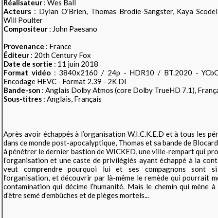
Réalisateur
: Wes Ball
Acteurs
: Dylan O'Brien, Thomas Brodie-Sangster, Kaya Scodel
Will Poulter
Compositeur
: John Paesano
Provenance
: France
Éditeur
: 20th Century Fox
Date de sortie
: 11 juin 2018
Format vidéo
: 3840x2160 / 24p - HDR10 / BT.2020 - YCbCr 
Encodage HEVC - Format 2.39 - 2K DI
Bande-son
: Anglais Dolby Atmos (core Dolby TrueHD 7.1), Franç
Sous-titres
: Anglais, Français
Après avoir échappés à l’organisation W.I.C.K.E.D et à tous les pér
dans ce monde post-apocalyptique, Thomas et sa bande de Blocard
à pénétrer le dernier bastion de WICKED, une ville-rempart qui pro
l’organisation et une caste de privilégiés ayant échappé à la co
veut comprendre pourquoi lui et ses compagnons sont si
l’organisation, et découvrir par là-même le remède qui pourrait m
contamination qui décime l’humanité. Mais le chemin qui mène à 
d’être semé d’embûches et de pièges mortels...