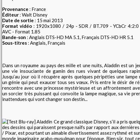
Provenance
: France
Éditeur
: Walt Disney
Date de sortie
: 15 mai 2013
Format vidéo
: 1920x1080 / 24p - SDR / BT.709 - YCbCr 4:2:0 
AVC - Format 1.85
Bande-son
: Anglais DTS-HD MA 5.1, Français DTS-HD HR 5.1
Sous-titres
: Anglais, Français
Dans un royaume au pays des mille et une nuits, Aladdin est un 
une vie insouciante de gamin des rues vivant de quelques rapine
Jusqu’au jour où il récupère après quelques péripéties une lamp
un génie qui peut exaucer tous ses vœux. Pris entre le désir de réa
rencontre avec une princesse mystérieuse et un affrontement avec 
un sorcier très puissant qui convoite la lampe magique, sa vie pre
inattendues qui vont changer son destin...
Ce grand classique Disney, s’il a pris quel
des dessins qui paraissent presque naïfs par rapport aux dernière
/ Pixar, est pourtant un aimable divertissement assez rythmé et sur
monde imaginaire arabo-musulman pour l’époque. Bien sûr, tout ce