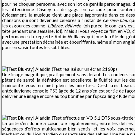
pour ne choquer personne, avec son lot de gentils personnages,
les affectionne Disney et de gags en cascade pour souteni
évidemment, la musique tient une place importante dans ce dess
chansons qui sont devenues célèbres à l’instar de
Ce rêve bleu
qui
les esgourdes comme
Libérée, délivrée
(oh purée, le con, ça y est,
tête pendant une semaine, lol). Mais si vous voyez ce film en VO, c
performance du regretté Robin Williams qui joue le rôle du génie 
avec une prestation déchaînée et ébouriffante, même si mon anglais
pour en saisir toutes les subtilités.
(Test réalisé sur un écran 2160p)
Une image magnifique, pratiquement sans défaut. Les couleurs sa
pètent de santé, la définition est excellente, la fluidité sur les de
luminosité vous en met plein les mirettes. C’est très beau
antédiluvienne console PS3 âgée de 12 ans s’en est sortie de faç
délivrer une image encore au top bonifiée par l’upscalling 4K de m
(Test effectué en VO 5.1 DTS sous-titrée 
La piste s’en donne à cœur joie régulièrement, entre les délires
séquences d’effets multicanaux bien sentis, et les voix caverne
méchant ou du Lion gardien du sanctuaire des sables. Une belle pu