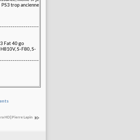
e PS3 trop ancienne
---------------------
3 Fat 40 go
-H810V, S-F80, S-
---------------------
ents
tra HD] Pierre Lapin