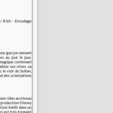
/ 8 bit - Encodage
jeune garçon menant
s au jour le jour.
e magique contenant
liser ses rêves, sa
le vizir du Sultan,
nd des orientations
ques rides au niveau
s production Disney
tout inédit dans un
ci est très formaté