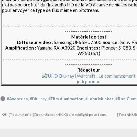
n’ai pas pu profiter du flux audio HD de la VO à cause de ma consol
pour envoyer ce type de flux même en bitstream.
-------------------------------------------------------------------------
--------------------------
Matériel de test
Diffuseur vidéo :
Samsung UE65HU7500
Source :
Sony PS
Amplification :
Yamaha RX-A3020
Enceintes :
Pioneer S-C80, S
W250 (5.1)
-------------------------------------------------------------------------
--------------------------
Rédacteur
jedi poodou
,
,
,
,
#Aventure
#Blu-ray
#Film d'animation
#John Musker
#Ron Clem
[Test matériel] DreamScreen 4K Kit : l'Ambilight pour tous !
[Test 4K Ul