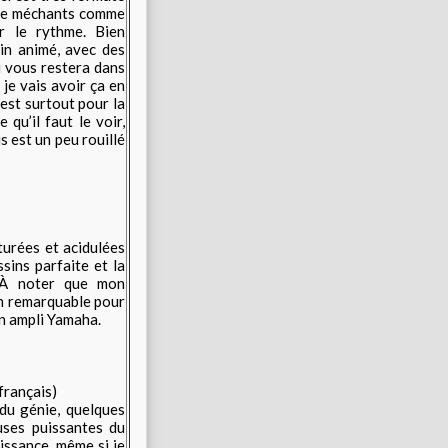
 de méchants comme
r le rythme. Bien
in animé, avec des
 vous restera dans
 je vais avoir ça en
’est surtout pour la
qu’il faut le voir,
 est un peu rouillé
turées et acidulées
ssins parfaite et la
. À noter que mon
on remarquable pour
on ampli Yamaha.
français)
 du génie, quelques
uses puissantes du
issance, même si je