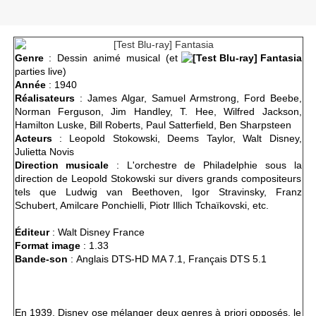
Genre
: Dessin animé musical (et
parties live)
Année
: 1940
Réalisateurs
: James Algar, Samuel Armstrong, Ford Beebe,
Norman Ferguson, Jim Handley, T. Hee, Wilfred Jackson,
Hamilton Luske, Bill Roberts, Paul Satterfield, Ben Sharpsteen
Acteurs
: Leopold Stokowski, Deems Taylor, Walt Disney,
Julietta Novis
Direction musicale
: L'orchestre de Philadelphie sous la
direction de Leopold Stokowski sur divers grands compositeurs
tels que Ludwig van Beethoven, Igor Stravinsky, Franz
Schubert, Amilcare Ponchielli, Piotr Illich Tchaïkovski, etc.
Éditeur
: Walt Disney France
Format image
: 1.33
Bande-son
: Anglais DTS-HD MA 7.1, Français DTS 5.1
En 1939, Disney ose mélanger deux genres à priori opposés, le