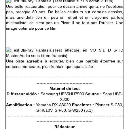
(Test réalisé sur un écran 2160p)
Une belle restauration pour ce dessin animé qui a, ne l'oublions
pas, presque 80 ans. De belles couleurs sur certains dessins,
mais une définition un peu en retrait et un crayonné parfois
minimaliste, ce n'est pas un Pixar, il ne faut pas l'oublier. Une
image optimale pour ce film.
(Test effectué en VO 5.1 DTS-HD
Master Audio sous-titrée français)
Une piste agréable à écouter, bien que parfois étouffée sur
certains morceaux, plus frontale que spatialisée.
---------------------------------------------------------------------------------
---------------------------------------
Matériel de test
Diffuseur vidéo :
Samsung UE65HU7500
Source :
Sony UBP-
X800
Amplification :
Yamaha RX-A3020
Enceintes :
Pioneer S-C80,
S-H810V, S-F80, S-W250 (5.1)
---------------------------------------------------------------------------------
---------------------------------------
Rédacteur