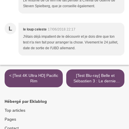
Le résumé de ce film me fait penser à Cheval de Guerre de
Steven Spielberg, que je conseille également.
L
le loup celeste
17/06/2018 22:17
J'étais déjà impatient de le découvrir et je dois dire que ton
test n'a rien fait pour arranger la chose. Vivement le 24 juillet,
date de sortie de l'UBD allemand.
< [Test 4K Ultra HD] Pacific
[Test Blu-ray] Belle et
Rim
Sébastien 3 : Le dernier
chapitre >
Hébergé par Eklablog
Top articles
Pages
Contact