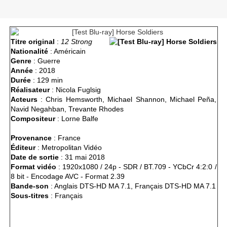
Titre original
:
12 Strong
Nationalité
: Américain
Genre
: Guerre
Année
: 2018
Durée
: 129 min
Réalisateur
: Nicola Fuglsig
Acteurs
: Chris Hemsworth, Michael Shannon, Michael Peña,
Navid Negahban, Trevante Rhodes
Compositeur
: Lorne Balfe
Provenance
: France
Éditeur
: Metropolitan Vidéo
Date de sortie
: 31 mai 2018
Format vidéo
: 1920x1080 / 24p - SDR / BT.709 - YCbCr 4:2:0 /
8 bit - Encodage AVC - Format 2.39
Bande-son
: Anglais DTS-HD MA 7.1, Français DTS-HD MA 7.1
Sous-titres
: Français