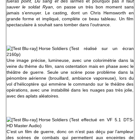
tueras point, Du sang et des larmes
et pourquoi pas
Il faut
sauver le soldat Ryan
, on passe un très bon moment sans
jamais s’ennuyer. Le casting, dont un Chris Hemsworth en
grande forme et impliqué, complète ce beau tableau. Un film
spectaculaire à souhait sans tomber dans l’outrance.
(Test réalisé sur un écran
2160p)
Une image précise, lumineuse, avec une colorimétrie dans la
veine du thème du film, sans ostentation mais en phase avec le
théâtre de guerre. Seule une scène pose problème dans la
pénombre aérienne (brouillard, ambiance vaporeuse), lors du
vol d’hélicoptère qui emmène le commando sur le théâtre des
opérations, avec une instabilité dans les nuages pas très jolie,
avec des aplats aléatoires.
(Test effectué en VF 5.1 DTS-
HD Master Audio)
C’est un film de guerre, donc on n’est pas déçu par l’ampleur
des scènes de combats qui permettent aux enceintes de