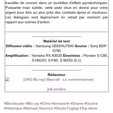
travailler de concert dans un tourbillon d’effets pyrotechniques.
Puissante mais subtile, cette piste vous en donne pour votre
argent pour être au plus près des combats âpres et viscéraux.
Les dialogues sont légèrement en retrait par moment par
rapport aux scènes d’action.
---------------------------------------------------------------------------------
---------------------------------------
Matériel de test
Diffuseur vidéo :
Samsung UE65HU7500
Source :
Sony BDP-
S790
Amplification :
Yamaha RX-A3020
Enceintes :
Pioneer S-C80,
S-H810V, S-F80, S-W250 (5.1)
---------------------------------------------------------------------------------
---------------------------------------
Rédacteur
jedi poodou
#Blockbuster
#Blu-ray
#Chris Hemsworth
#Drame
#Guerre
#Historique
#Michael Shannon
#Nicola Fuglsig
#Top démo