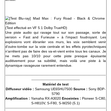
(Test effectué en VF 5.1 Dolby TrueHD)
Une piste audio qui ravage tout sur son passage, sorte de
version « Fast and Furieuse » à l'impact foudroyant. Les
explosions vont ébranler vos murs, les voix semblent venir
d'outre-tombe sur la voie centrale et les effets pyrotechniques
n'arrêtent pas de faire des va-et-vient entre tous les canaux. Je
ne mets pas 10/10 pour cette piste presque épuisante
auditivement pour sa subtilité, mais voilà une piste à la
dynamique ravageuse rarement entendue.
---------------------------------------------------------------------------------
---------------------------------------
Matériel de test
Diffuseur vidéo :
Samsung UE65HU7500
Source :
Sony BDP-
S790
Amplification :
Yamaha RX-A3020
Enceintes :
Pioneer S-C80,
S-H810V, S-F80, S-W250 (5.1)
---------------------------------------------------------------------------------