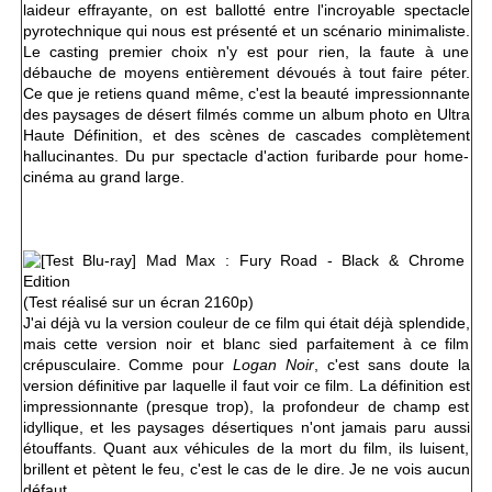
laideur effrayante, on est ballotté entre l'incroyable spectacle
pyrotechnique qui nous est présenté et un scénario minimaliste.
Le casting premier choix n'y est pour rien, la faute à une
débauche de moyens entièrement dévoués à tout faire péter.
Ce que je retiens quand même, c'est la beauté impressionnante
des paysages de désert filmés comme un album photo en Ultra
Haute Définition, et des scènes de cascades complètement
hallucinantes. Du pur spectacle d'action furibarde pour home-
cinéma au grand large.
(Test réalisé sur un écran 2160p)
J'ai déjà vu la version couleur de ce film qui était déjà splendide,
mais cette version noir et blanc sied parfaitement à ce film
crépusculaire. Comme pour
Logan Noir
, c'est sans doute la
version définitive par laquelle il faut voir ce film. La définition est
impressionnante (presque trop), la profondeur de champ est
idyllique, et les paysages désertiques n'ont jamais paru aussi
étouffants. Quant aux véhicules de la mort du film, ils luisent,
brillent et pètent le feu, c'est le cas de le dire. Je ne vois aucun
défaut.