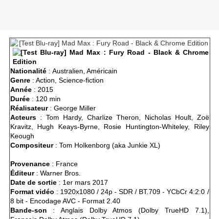
Nationalité
: Australien, Américain
Genre
: Action, Science-fiction
Année
: 2015
Durée
: 120 min
Réalisateur
: George Miller
Acteurs
: Tom Hardy, Charlize Theron, Nicholas Hoult, Zoë
Kravitz, Hugh Keays-Byrne, Rosie Huntington-Whiteley, Riley
Keough
Compositeur
: Tom Holkenborg (aka Junkie XL)
Provenance
: France
Éditeur
: Warner Bros.
Date de sortie
: 1er mars 2017
Format vidéo
: 1920x1080 / 24p - SDR / BT.709 - YCbCr 4:2:0 /
8 bit - Encodage AVC - Format 2.40
Bande-son
: Anglais Dolby Atmos (Dolby TrueHD 7.1),