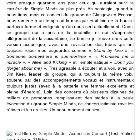
voire presque quarante ans pour ceux qui auraient suivi la
carrière de Simple Minds au plus près. Ah nostalgie, quand tu
nous tiens, mais ce concert du groupe de Glasgow en Ecosse,
nous ramène à un temps où la musique était loin de la bouillie
parfois informe et indigeste qu’on nous sert actuellement. Donc,
ce groupe qui a pris de la bouteille, et qui s’approche
allègrement de la soixantaine, se bonifie je trouve dans cette
version acoustique, avec une revisitation des tubes qui ont
toujours réjoui mes esgourdes comme «
Stand by love
», «
Someone Somewhere in summertime
», «
Promised me a
miracle
», «
Alive and Kicking
» et l’emblématique «
Don’t you
(forget about me)
». Très agréable à écouter et à voir, avec un
Jim Keer, leader du groupe, qui a toujours la même voix,
soutenu par des accompagnements vocaux et instrumentaux
toujours justes (avec à la batterie une femme excellente et
pleine d’énergie). Loin des concerts où plusieurs dizaines de
milliers de personnes remplissaient des stades à la seule
évocation du groupe Simple Minds, ce concert intimiste ravit les
rétines et les oreilles. Un beau moment musical.
(Test réalisé
sur un écran 2160p)