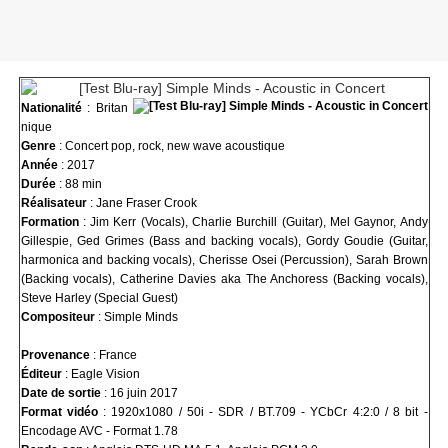
Nationalité
: Britan
nique
Genre
: Concert pop, rock, new wave acoustique
Année
: 2017
Durée
: 88 min
Réalisateur
: Jane Fraser Crook
Formation
: Jim Kerr (Vocals), Charlie Burchill (Guitar), Mel Gaynor, Andy
Gillespie, Ged Grimes (Bass and backing vocals), Gordy Goudie (Guitar,
harmonica and backing vocals), Cherisse Osei (Percussion), Sarah Brown
(Backing vocals), Catherine Davies aka The Anchoress (Backing vocals),
Steve Harley (Special Guest)
Compositeur
: Simple Minds
Provenance
: France
Éditeur
: Eagle Vision
Date de sortie
: 16 juin 2017
Format vidéo
:
1920x1080 / 50i - SDR / BT.709 - YCbCr 4:2:0 / 8 bit -
Encodage AVC - Format 1.78