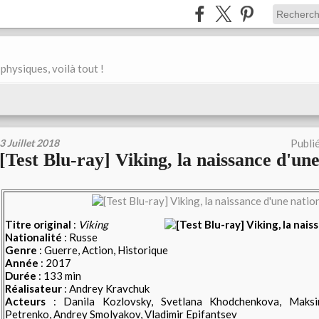
physiques, voilà tout !
3 Juillet 2018
Publi
[Test Blu-ray] Viking, la naissance d'un
Titre original
:
Viking
Nationalité
: Russe
Genre
: Guerre, Action, Historique
Année
: 2017
Durée
: 133 min
Réalisateur
: Andrey Kravchuk
Acteurs
:
Danila Kozlovsky, Svetlana Khodchenkova, Maks
Petrenko, Andrey Smolyakov, Vladimir Epifantsev