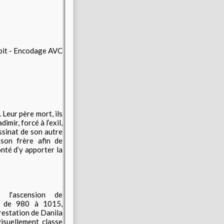
 bit - Encodage AVC
 Leur père mort, ils
mir, forcé à l’exil,
ssinat de son autre
 son frère afin de
nté d’y apporter la
à l'ascension de
na de 980 à 1015,
restation de
Danila
visuellement classe