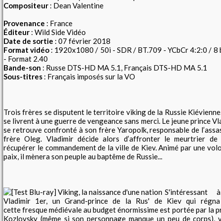
Compositeur
: Dean Valentine
Provenance
: France
Éditeur
: Wild Side Vidéo
Date de sortie
: 07 février 2018
Format vidéo
: 1920x1080 / 50i - SDR / BT.709 - YCbCr 4:2:0 / 8
- Format 2.40
Bande-son
: Russe DTS-HD MA 5.1, Français DTS-HD MA 5.1
Sous-titres
: Français imposés sur la VO
Trois frères se disputent le territoire viking de la Russie Kiévienne.
se livrent à une guerre de vengeance sans merci. Le jeune prince Vladi
se retrouve confronté à son frère Yaropolk, responsable de l’assa
frère Oleg. Vladimir décide alors d’affronter le meurtrier de
récupérer le commandement de la ville de Kiev. Animé par une volo
paix, il mènera son peuple au baptême de Russie...
S'intéressant 
Vladimir 1er, un Grand-prince de la Rus' de Kiev qui rég
cette fresque médiévale au budget énormissime est portée par la p
Kozlovsky (même si son personnage manque un peu de corps),