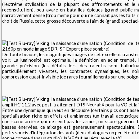
(l'extrême stylisation de la plupart des affrontements et le
reconstitution)
,
peu avare en batailles épiques (grand public m
narrativement dense (trop même pour qui ne connaît pas les faits r
droit de Russie, cette grosse découverte a faim de (grand) spectacl
(
Condition de t
2160p en mode image SDR
ISF Expert pièce sombre
)
De toute beauté, les magnifiques images de cet excellent transfer
voir. La luminosité est optimale, la définition en acier trempé, 
grande précision (les détails lors des ralentis sont hallucina
particulièrement vivantes, les contrastes dynamiques, les no
compression quasi-invisible (de rares fourmillements sur une poign
(
Condition de tes
ampli HC 11.2 avec post-traitement
DTS Neural:X
pour la VO et la
Entre une dynamique qui veut en découdre (certains pics sont ass
spatialisation riche en effets et ambiances (un travail acoustique
une scène arrière
qui ne rend pas les armes, un score guerrier 
basses énervées, ce mixage est généreusement spectaculaire. 
petits soucis d'intégration des voix (deux dialogues un peu étouffé
sonne comme dans un studio), la VF fait jeu égal avec la VO.