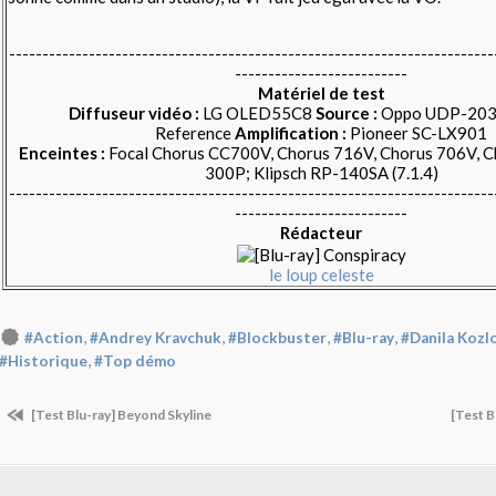
-------------------------------------------------------------------------
--------------------------
Matériel de test
Diffuseur vidéo :
LG OLED55C8
Source :
Oppo UDP-203
Reference
Amplification :
Pioneer SC-LX901
Enceintes :
Focal Chorus CC700V, Chorus 716V, Chorus 706V, C
300P; Klipsch RP-140SA (7.1.4)
-------------------------------------------------------------------------
--------------------------
Rédacteur
le loup celeste
,
,
,
,
#Action
#Andrey Kravchuk
#Blockbuster
#Blu-ray
#Danila Kozl
,
#Historique
#Top démo
[Test Blu-ray] Beyond Skyline
[Test B