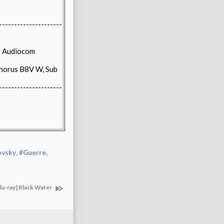
---------------------
 Audiocom
horus B8V W, Sub
---------------------
,
,
ovsky
#Guerre
lu-ray] Black Water