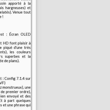
 soin apporté à la
ais hargneuses) et
elatés). Venue tout
e !
est : Écran OLED
t HD font plaisir à
le piqué d'une très
nts), les couleurs
irs superbes et la
ée de plans).
t :
Config 7.1.4 sur
 VF)
ez monstrueux)
, une
 de premier ordre),
bien envoyé et des
Et à part quelques
s et une phrase qui