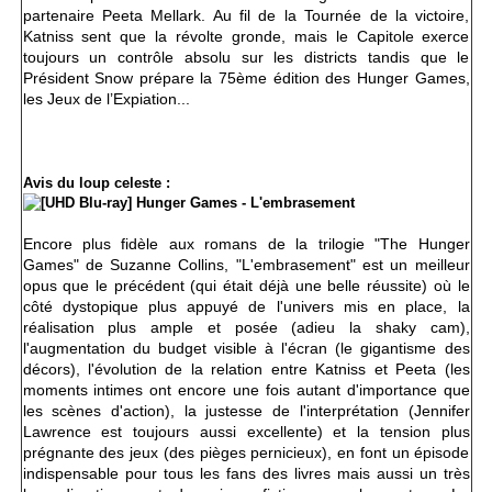
partenaire Peeta Mellark. Au fil de la Tournée de la victoire,
Katniss sent que la révolte gronde, mais le Capitole exerce
toujours un contrôle absolu sur les districts tandis que le
Président Snow prépare la 75ème édition des Hunger Games,
les Jeux de l’Expiation...
Avis du loup celeste :
Encore plus fidèle aux romans de la trilogie "The Hunger
Games" de Suzanne Collins, "L'embrasement" est un meilleur
opus que le précédent (qui était déjà une belle réussite) où le
côté dystopique plus appuyé de l'univers mis en place, la
réalisation plus ample et posée (adieu la shaky cam),
l'augmentation du budget visible à l'écran (le gigantisme des
décors), l'évolution de la relation entre Katniss et Peeta (les
moments intimes ont encore une fois autant d'importance que
les scènes d'action), la justesse de l'interprétation (Jennifer
Lawrence est toujours aussi excellente) et la tension plus
prégnante des jeux (des pièges pernicieux), en font un épisode
indispensable pour tous les fans des livres mais aussi un très