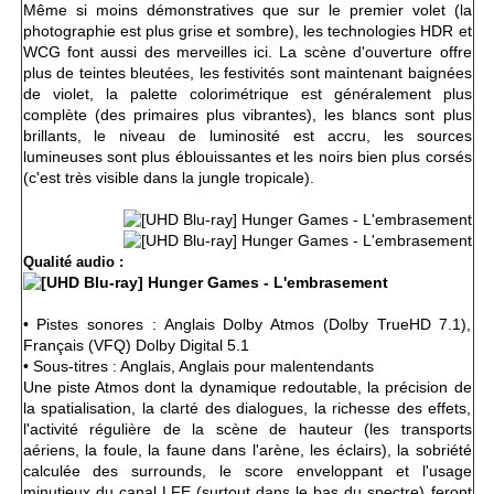
Même si moins démonstratives que sur le premier volet (la
photographie est plus grise et sombre), les technologies HDR et
WCG font aussi des merveilles ici. La scène d'ouverture offre
plus de teintes bleutées, les festivités sont maintenant baignées
de violet, la palette colorimétrique est généralement plus
complète (des primaires plus vibrantes), les blancs sont plus
brillants, le niveau de luminosité est accru, les sources
lumineuses sont plus éblouissantes et les noirs bien plus corsés
(c'est très visible dans la jungle tropicale).
Qualité audio :
• Pistes sonores : Anglais Dolby Atmos (Dolby TrueHD 7.1),
Français (VFQ) Dolby Digital 5.1
• Sous-titres : Anglais, Anglais pour malentendants
Une piste Atmos dont la dynamique redoutable, la précision de
la spatialisation, la clarté des dialogues, la richesse des effets,
l'activité régulière de la scène de hauteur (les transports
aériens, la foule, la faune dans l'arène, les éclairs), la sobriété
calculée des surrounds, le score enveloppant et l'usage
minutieux du canal LFE (surtout dans le bas du spectre) feront