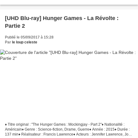
VF et VO DTS HD MA 7.1 Katniss...
[UHD Blu-ray] Hunger Games - La Révolte :
Partie 2
Publié le 05/09/2017 à 15:28
Par
le loup celeste
♦ Titre original : "The Hunger Games : Mockingjay - Part 2"♦ Nationalité :
Américain♦ Genre : Science-fiction, Drame, Guerre♦ Année : 2015♦ Durée :
137 min♦ Réalisateur : Francis Lawrence♦ Acteurs : Jennifer Lawrence, Josh