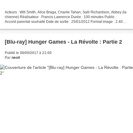
Acteurs : Will Smith, Alice Braga, Charlie Tahan, Salli Richardson, Abbey (la
chienne) Réalisateur : Francis Lawrence Durée : 100 minutes Public :
Accord parental souhaité Date de sortie : 25/01/2012 Format image : 2.40:1
Bande-son : Anglais Dolby TrueHD...
[Blu-ray] Hunger Games - La Révolte : Partie 2
Publié le 08/09/2017 à 21:00
Par
neo4