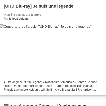
[UHD Blu-ray] Je suis une légende
Publié le 10/12/2016 à 09:40
Par
le loup celeste
♦ Titre original : "I Am Legend" ♦ Nationalité : Américain♦ Genre : Science-
fiction, Drame, Horreur♦ Année : 2007♦ Durée : 100 min♦ Réalisateur :
Francis Lawrence♦ Acteurs : Will Smith, Alice Braga, Salli Richardson,
Willow Smith, Dash Mihok Épargné par...
[Blu-ray] Hunger Games - L'embrasement