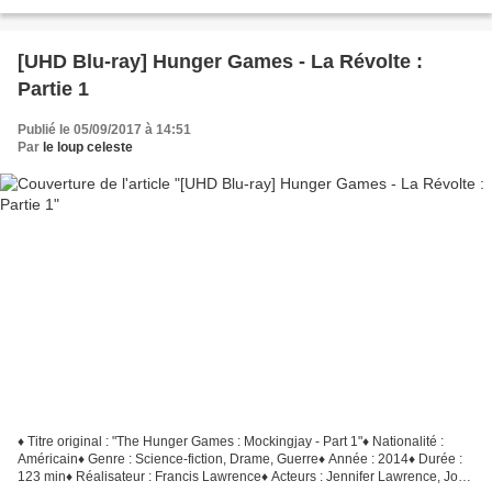
Hutcherson, Liam Hemsworth,...
[UHD Blu-ray] Hunger Games - La Révolte :
Partie 1
Publié le 05/09/2017 à 14:51
Par
le loup celeste
♦ Titre original : "The Hunger Games : Mockingjay - Part 1"♦ Nationalité :
Américain♦ Genre : Science-fiction, Drame, Guerre♦ Année : 2014♦ Durée :
123 min♦ Réalisateur : Francis Lawrence♦ Acteurs : Jennifer Lawrence, Josh