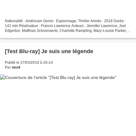
Nationalité : Américain Genre : Espionnage, Thriller Année : 2018 Durée :
141 min Réalisateur : Francis Lawrence Acteurs : Jennifer Lawrence, Joel
Edgerton, Matthias Schoenaerts, Charlotte Rampling, Mary-Louise Parker,
Jeremy Irons Compositeur : James...
[Test Blu-ray] Je suis une légende
Publié le 27/03/2018 à 20:14
Par
neo4