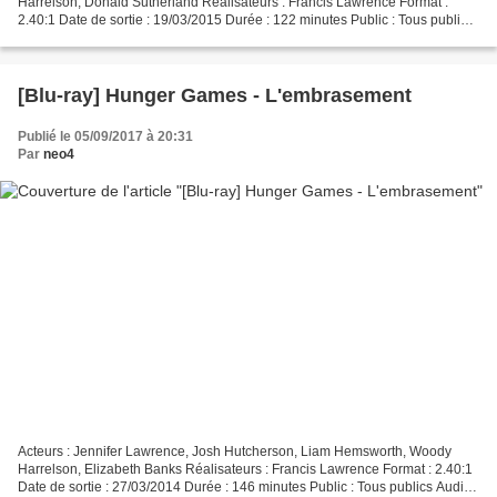
Harrelson, Donald Sutherland Réalisateurs : Francis Lawrence Format :
2.40:1 Date de sortie : 19/03/2015 Durée : 122 minutes Public : Tous publics
Audio : VF et VO DTS HD MA 7.1 Katniss...
[Blu-ray] Hunger Games - L'embrasement
Publié le 05/09/2017 à 20:31
Par
neo4
Acteurs : Jennifer Lawrence, Josh Hutcherson, Liam Hemsworth, Woody
Harrelson, Elizabeth Banks Réalisateurs : Francis Lawrence Format : 2.40:1
Date de sortie : 27/03/2014 Durée : 146 minutes Public : Tous publics Audio :