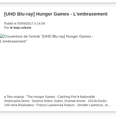
Hutcherson, Liam Hemsworth,...
[UHD Blu-ray] Hunger Games - L'embrasement
Publié le 05/09/2017 à 14:09
Par
le loup celeste
♦ Titre original : "The Hunger Games : Catching Fire"♦ Nationalité :
Américain♦ Genre : Science-fiction, Action, Drame♦ Année : 2013♦ Durée :
146 min♦ Réalisateur : Francis Lawrence♦ Acteurs : Jennifer Lawrence, Josh
Hutcherson, Woody Harrelson, Elizabeth...