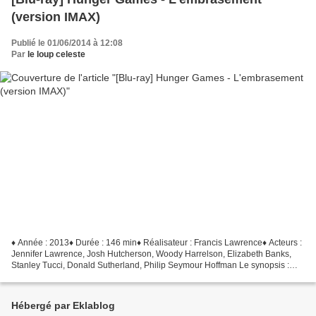
(version IMAX)
Publié le 01/06/2014 à 12:08
Par
le loup celeste
♦ Année : 2013♦ Durée : 146 min♦ Réalisateur : Francis Lawrence♦ Acteurs :
Jennifer Lawrence, Josh Hutcherson, Woody Harrelson, Elizabeth Banks,
Stanley Tucci, Donald Sutherland, Philip Seymour Hoffman Le synopsis :
Katniss Everdeen est rentrée chez elle...
Hébergé par Eklablog