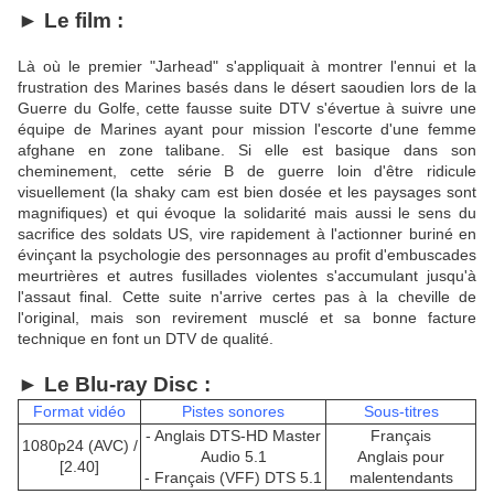
► Le film :
Là où le premier "Jarhead" s'appliquait à montrer l'ennui et la
frustration des Marines basés dans le désert saoudien lors de la
Guerre du Golfe, cette fausse suite DTV s'évertue à suivre une
équipe de Marines ayant pour mission l'escorte d'une femme
afghane en zone talibane. Si elle est basique dans son
cheminement, cette série B de guerre loin d'être ridicule
visuellement (la shaky cam est bien dosée et les paysages sont
magnifiques) et qui évoque la solidarité mais aussi le sens du
sacrifice des soldats US, vire rapidement à l'actionner buriné en
évinçant la psychologie des personnages au profit d'embuscades
meurtrières et autres fusillades violentes s'accumulant jusqu'à
l'assaut final. Cette suite n'arrive certes pas à la cheville de
l'original, mais son revirement musclé et sa bonne facture
technique en font un DTV de qualité.
► Le Blu-ra
y Disc :
Format vidéo
Pistes sonores
Sous-titres
- Anglais DTS-HD Master
Français
1080p24 (AVC) /
Audio 5.1
Anglais pour
[2.40]
- Français (VFF) DTS 5.1
malentendants