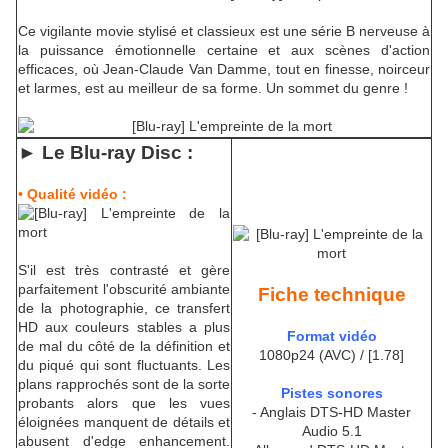
Ce vigilante movie stylisé et classieux est une série B nerveuse à
la puissance émotionnelle certaine et aux scènes d'action
efficaces, où Jean-Claude Van Damme, tout en finesse, noirceur
et larmes, est au meilleur de sa forme. Un sommet du genre !
► Le Blu-ra
y Disc :
• Qualité vidéo :
S'il est très contrasté et gère
parfaitement l'obscurité ambiante
Fiche technique
de la photographie, ce transfert
HD aux couleurs stables a plus
Format vidéo
de mal du côté de la définition et
1080p24 (AVC) / [1.78]
du piqué qui sont fluctuants. Les
plans rapprochés sont de la sorte
Pistes sonores
probants alors que les vues
- Anglais DTS-HD Master
éloignées manquent de détails et
Audio 5.1
abusent d'edge enhancement.