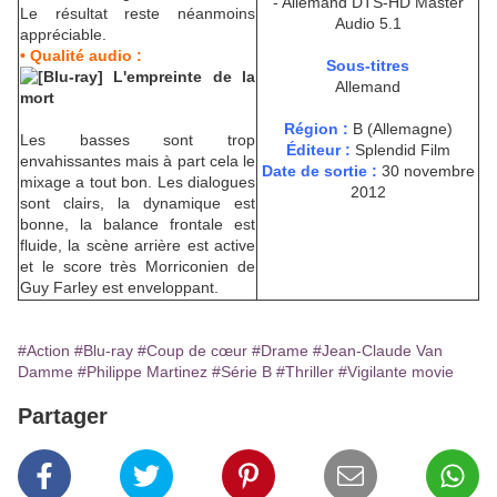
- Allemand DTS-HD Master
Le résultat reste néanmoins
Audio 5.1
appréciable.
• Qualité audio :
Sous-titres
Allemand
Région :
B (Allemagne)
Les basses sont trop
Éditeur :
Splendid Film
envahissantes mais à part cela le
Date de sortie :
30 novembre
mixage a tout bon. Les dialogues
2012
sont clairs, la dynamique est
bonne, la balance frontale est
fluide, la scène arrière est active
et le score très Morriconien de
Guy Farley est enveloppant.
#Action
#Blu-ray
#Coup de cœur
#Drame
#Jean-Claude Van
Damme
#Philippe Martinez
#Série B
#Thriller
#Vigilante movie
Partager