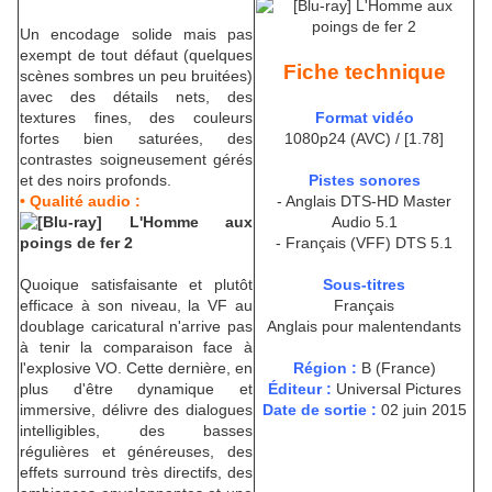
Un encodage solide mais pas
exempt de tout défaut (quelques
Fiche technique
scènes sombres un peu bruitées)
avec des détails nets, des
textures fines, des couleurs
Format vidéo
fortes bien saturées, des
1080p24 (AVC) / [1.78]
contrastes soigneusement gérés
et des noirs profonds.
Pistes sonores
• Qualité audio :
- Anglais DTS-HD Master
Audio 5.1
- Français (VFF) DTS 5.1
Quoique satisfaisante et plutôt
Sous-titres
efficace à son niveau, la VF au
Français
doublage caricatural n'arrive pas
Anglais pour malentendants
à tenir la comparaison face à
l'explosive VO. Cette dernière, en
Région :
B (France)
plus d'être dynamique et
Éditeur :
Universal Pictures
immersive, délivre des dialogues
Date de sortie :
02 juin 2015
intelligibles, des basses
régulières et généreuses, des
effets surround très directifs, des