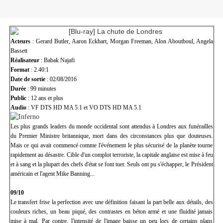
Acteurs
: Gerard Butler, Aaron Eckhart, Morgan Freeman, Alon Aboutboul, Angela
Bassett
Réalisateur
: Babak Najafi
Format
: 2.40:1
Date de sortie
: 02/08/2016
Durée
: 99 minutes
Public
: 12 ans et plus
Audio
: VF DTS HD MA 5.1 et VO DTS HD MA 5.1
Les plus grands leaders du monde occidental sont attendus à Londres aux funérailles
du Premier Ministre britannique, mort dans des circonstances plus que douteuses.
Mais ce qui avait commencé comme l'événement le plus sécurisé de la planète tourne
rapidement au désastre. Cible d'un complot terroriste, la capitale anglaise est mise à feu
et à sang et la plupart des chefs d'état se font tuer. Seuls ont pu s'échapper, le Président
américain et l'agent Mike Banning...
09/10
Le transfert frise la perfection avec une définition faisant la part belle aux détails, des
couleurs riches, un beau piqué, des contrastes en béton armé et une fluidité jamais
mise à mal. Par contre, l'intensité de l'image baisse un peu lors de certains plans