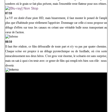
sombres où le grain se fait plus présent, mais l'ensemble reste flatteur pour nos rétines.
07/10
La VF est dotée d'une piste HD, mais bizarrement, il faut monter le potard de l'ampli
plus que d'habitude pour réellement l'apprécier. Dommage car celle-ci nous propose un
déluge d'effets sur tous les canaux en créant une véritable bulle nous transportant au
cœur de l'action.
08/10
Il faut être réaliste, ce film défouraille de toute part et n'y va pas par quatre chemins.
Chaque scène est propice à un déluge pyrotechnique ou de fusillade, où s'en sorte
miraculeusement nos deux héros. C'est gros voir énorme, le scénario est sans surprise,
mais on sait à quoi s'en tenir avec ce genre de film qui rempli très bien son rôle : nous
divertir.