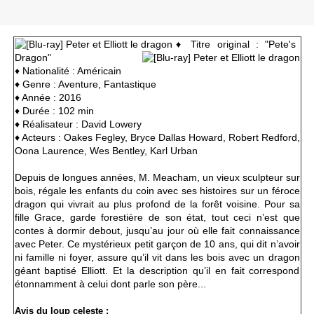
♦ Titre original : "Pete's
Dragon"
♦
Nationalité : Américain
♦ Genre : Aventure, Fantastique
♦ Année : 2016
♦ Durée : 102 min
♦ Réalisateur : David Lowery
♦ Acteurs :
Oakes Fegley,
Bryce Dallas Howard, Robert Redford,
Oona Laurence, Wes Bentley, Karl Urban
Depuis de longues années, M. Meacham, un vieux sculpteur sur
bois, régale les enfants du coin avec ses histoires sur un féroce
dragon qui vivrait au plus profond de la forêt voisine. Pour sa
fille Grace, garde forestière de son état, tout ceci n’est que
contes à dormir debout, jusqu’au jour où elle fait connaissance
avec Peter. Ce mystérieux petit garçon de 10 ans, qui dit n’avoir
ni famille ni foyer, assure qu’il vit dans les bois avec un dragon
géant baptisé Elliott. Et la description qu’il en fait correspond
étonnamment à celui dont parle son père...
Avis du loup celeste :