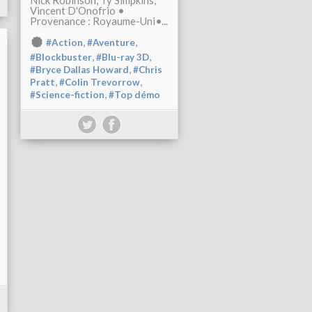
Nick Robinson, Ty Simpkins,
Vincent D'Onofrio •
Provenance : Royaume-Uni•...
,
,
#Action
#Aventure
,
,
#Blockbuster
#Blu-ray 3D
,
#Bryce Dallas Howard
#Chris
,
,
Pratt
#Colin Trevorrow
,
#Science-fiction
#Top démo