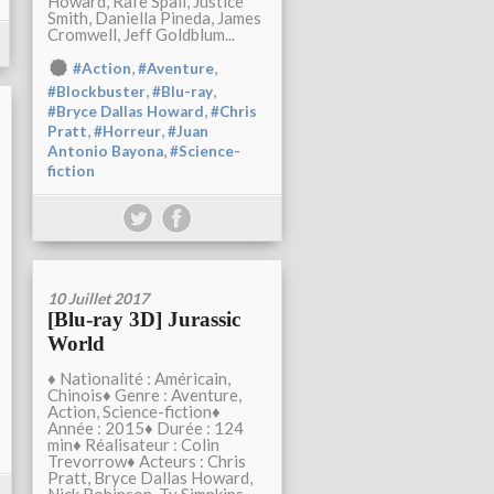
Howard, Rafe Spall, Justice
Smith, Daniella Pineda, James
Cromwell, Jeff Goldblum...
,
,
#Action
#Aventure
,
,
#Blockbuster
#Blu-ray
,
#Bryce Dallas Howard
#Chris
,
,
Pratt
#Horreur
#Juan
,
Antonio Bayona
#Science-
fiction
10 Juillet 2017
[Blu-ray 3D] Jurassic
World
♦ Nationalité : Américain,
Chinois♦ Genre : Aventure,
Action, Science-fiction♦
Année : 2015♦ Durée : 124
min♦ Réalisateur : Colin
Trevorrow♦ Acteurs : Chris
Pratt, Bryce Dallas Howard,