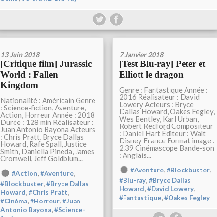
13 Juin 2018
7 Janvier 2018
[Critique film] Jurassic
[Test Blu-ray] Peter et
World : Fallen
Elliott le dragon
Kingdom
Genre : Fantastique Année :
2016 Réalisateur : David
Nationalité : Américain Genre
Lowery Acteurs : Bryce
: Science-fiction, Aventure,
Dallas Howard, Oakes Fegley,
Action, Horreur Année : 2018
Wes Bentley, Karl Urban,
Durée : 128 min Réalisateur :
Robert Redford Compositeur
Juan Antonio Bayona Acteurs
: Daniel Hart Éditeur : Walt
: Chris Pratt, Bryce Dallas
Disney France Format image :
Howard, Rafe Spall, Justice
2.39 Cinémascope Bande-son
Smith, Daniella Pineda, James
: Anglais...
Cromwell, Jeff Goldblum...
,
,
#Aventure
#Blockbuster
,
,
#Action
#Aventure
,
#Blu-ray
#Bryce Dallas
,
#Blockbuster
#Bryce Dallas
,
,
Howard
#David Lowery
,
,
Howard
#Chris Pratt
,
#Fantastique
#Oakes Fegley
,
,
#Cinéma
#Horreur
#Juan
,
Antonio Bayona
#Science-