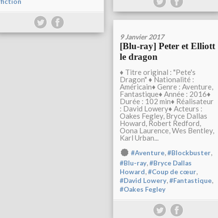
fiction
9 Janvier 2017
[Blu-ray] Peter et Elliott
le dragon
♦ Titre original : "Pete's
Dragon" ♦ Nationalité :
Américain♦ Genre : Aventure,
Fantastique♦ Année : 2016♦
Durée : 102 min♦ Réalisateur
: David Lowery♦ Acteurs :
Oakes Fegley, Bryce Dallas
Howard, Robert Redford,
Oona Laurence, Wes Bentley,
Karl Urban...
,
,
#Aventure
#Blockbuster
,
#Blu-ray
#Bryce Dallas
,
,
Howard
#Coup de cœur
,
,
#David Lowery
#Fantastique
#Oakes Fegley