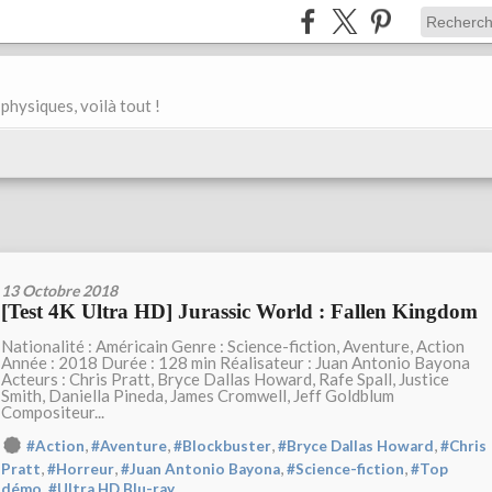
physiques, voilà tout !
13 Octobre 2018
[Test 4K Ultra HD] Jurassic World : Fallen Kingdom
Nationalité : Américain Genre : Science-fiction, Aventure, Action
Année : 2018 Durée : 128 min Réalisateur : Juan Antonio Bayona
Acteurs : Chris Pratt, Bryce Dallas Howard, Rafe Spall, Justice
Smith, Daniella Pineda, James Cromwell, Jeff Goldblum
Compositeur...
,
,
,
,
#Action
#Aventure
#Blockbuster
#Bryce Dallas Howard
#Chris
,
,
,
,
Pratt
#Horreur
#Juan Antonio Bayona
#Science-fiction
#Top
,
démo
#Ultra HD Blu-ray