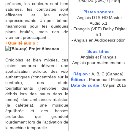
1080p24 (AVC) / [2.40]
précises, les couleurs sont bien
saturées, les contrastes sont
Pistes sonores
efficaces et les noirs
- Anglais DTS-HD Master
impressionnants. Un petit bémol
Audio 5.1
néanmoins pour les quelques
- Français (VFF) Dolby Digital
plans bruités, mais rien de
5.1
vraiment préoccupant.
- Anglais en Audiodescription
• Qualité audio :
Sous-titres
Anglais et Français
Crédibles et bien mixées, ces
Anglais pour malentendants
pistes sonores délivrent une
spatialisation adroite, des voix
Région :
A, B, C (Canada)
authentiques (concentrées sur la
Éditeur :
Paramount Pictures
centrale), des effets
Date de sortie :
09 juin 2015
tourbillonnants (l'envolée des
débris lors des sauts dans le
temps), des ambiances réalistes
(la cafétéria), une musique
équilibrée et des basses
profondes qui grondent
lourdement lors de l'activation de
la machine temporelle.