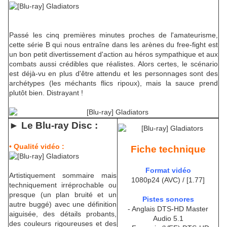
Passé les cinq premières minutes proches de l'amateurisme,
cette série B qui nous entraîne dans les arènes du free-fight est
un bon petit divertissement d'action au héros sympathique et aux
combats aussi crédibles que réalistes. Alors certes, le scénario
est déjà-vu en plus d'être attendu et les personnages sont des
archétypes (les méchants flics ripoux), mais la sauce prend
plutôt bien. Distrayant !
► Le Blu-ra
y Disc :
• Qualité vidéo :
Fiche technique
Format vidéo
Artistiquement sommaire mais
1080p24 (AVC) / [1.77]
techniquement irréprochable ou
presque (un plan bruité et un
Pistes sonores
autre buggé) avec une définition
- Anglais DTS-HD Master
aiguisée, des détails probants,
Audio 5.1
des couleurs rigoureuses et des