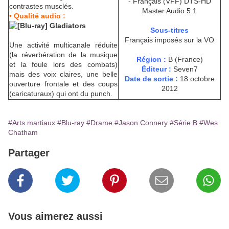
- Français (VFF) DTS-HD
contrastes musclés.
Master Audio 5.1
• Qualité audio :
Sous-titres
Français imposés sur la VO
Une activité multicanale réduite
(la réverbération de la musique
Région :
B (France)
et la foule lors des combats)
Éditeur :
Seven7
mais des voix claires, une belle
Date de sortie :
18 octobre
ouverture frontale et des coups
2012
(caricaturaux) qui ont du punch.
#Arts martiaux
#Blu-ray
#Drame
#Jason Connery
#Série B
#Wes
Chatham
Partager
Vous aimerez aussi