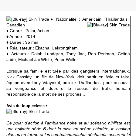
♦
Nationalité : Américain, Thaïlandais,
Canadien
♦ Genre : Polar, Action
♦ Année : 2014
♦ Durée : 96 min
♦ Réalisateur : Ekachai Uekrongtham
♦ Acteurs :
Dolph Lundgren, Tony Jaa, Ron Perlman, Celina
Jade, Michael Jai White, Peter Weller
Lorsque sa famille est tuée par des gangsters internationaux,
Nick Cassidy, un flic de New-York, doit partir en Asie et faire
équipe avec Tony Vitayakul, policier Thaïlandais, pour assouvir
sa vengeance et détruire le réseau de trafic humain
responsable de la mort de ses proches...
Avis du loup celeste :
Ce polar d'action à l'ambiance noire et au scénario nihiliste est
une brillante série B dont la mise en scène chiadée, le casting
plus qu'en forme et les combats/gunfights déchainés assurent le