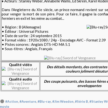
♦ Acteurs : Stanley Weber, Annabelle Wallis, Ed Skrein, Karel Roden
Dans l'Angleterre du XIe siècle, un prince normand revient sur s
pour venger la mort de son père. Pour ce faire, il gagne la confi
fermiers en exil et les mène au combat...
• Région : B (Allemagne)
• Éditeur : Universal Pictures
• Date de sortie : 24 septembre 2015
• Format vidéo : 1920x1080 / 24p - Encodage AVC - Format 2.39
• Pistes sonores : Anglais DTS-HD MA 5.1
• Sous-titres : Anglais, Français
Qualité vidéo
Des détails mordants, des contrastes 
couleurs joliment désatu
Qualité audio
Des coups puissants, des basses fières
enveloppantes
,
,
,
,
,
#Action
#Aventure
#Blu-ray
#Jim Weedon
#Série B
#Stanley W
movie