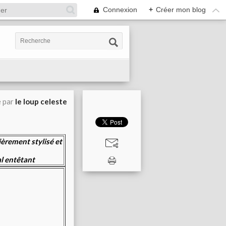
Connexion
+
Créer mon blog
é par
le loup celeste
ièrement stylisé et
l entêtant