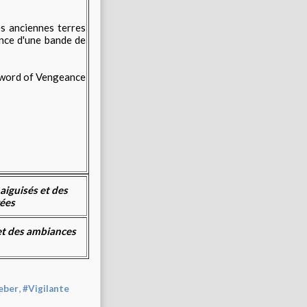
es anciennes terres
ance d'une bande de
aiguisés et des
rées
 et des ambiances
,
eber
#Vigilante