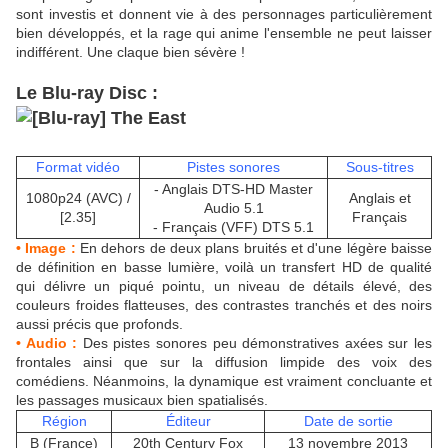
sont investis et donnent vie à des personnages particulièrement
bien développés, et la rage qui anime l'ensemble ne peut laisser
indifférent. Une claque bien sévère !
Le Blu-ray Disc :
Format vidéo
Pistes sonores
Sous-titres
- Anglais DTS-HD Master
1080p24 (AVC) /
Anglais et
Audio 5.1
[2.35]
Français
- Français (VFF) DTS 5.1
• Image :
En dehors de deux plans bruités et d'une légère baisse
de définition en basse lumière, voilà un transfert HD de qualité
qui délivre un piqué pointu, un niveau de détails élevé, des
couleurs froides flatteuses, des contrastes tranchés et
des noirs
aussi précis que profonds.
• Audio :
Des pistes sonores peu démonstratives axées sur les
frontales ainsi que sur la diffusion limpide des voix des
comédiens. Néanmoins, la dynamique est vraiment concluante et
les passages musicaux bien spatialisés.
Région
Éditeur
Date de sortie
B (France)
20th Century Fox
13 novembre 2013