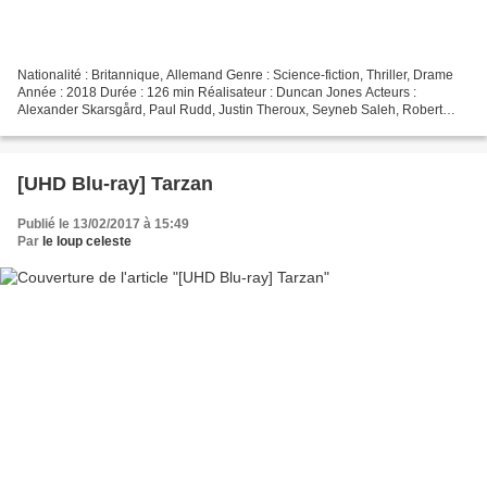
Nationalité : Britannique, Allemand Genre : Science-fiction, Thriller, Drame
Année : 2018 Durée : 126 min Réalisateur : Duncan Jones Acteurs :
Alexander Skarsgård, Paul Rudd, Justin Theroux, Seyneb Saleh, Robert
Sheehan, Noel Clarke Diffusion : France...
[UHD Blu-ray] Tarzan
Publié le 13/02/2017 à 15:49
Par
le loup celeste