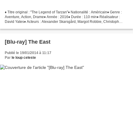
♦ Titre original : "The Legend of Tarzan"♦ Nationalité : Américain♦ Genre :
Aventure, Action, Drame♦ Année : 2016♦ Durée : 110 min♦ Réalisateur :
David Yates♦ Acteurs : Alexander Skarsgård, Margot Robbie, Christoph
Waltz, Samuel L. Jackson, Djimon Hounsou...
[Blu-ray] The East
Publié le 19/01/2014 à 11:17
Par
le loup celeste