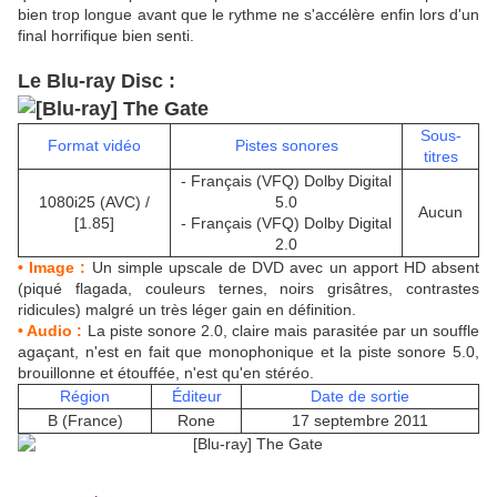
bien trop longue avant que le rythme ne s'accélère enfin lors d'un
final horrifique bien senti.
Le Blu-ray Disc :
Sous-
Format vidéo
Pistes sonores
titres
- Français (VFQ) Dolby Digital
1080i25 (AVC) /
5.0
Aucun
[1.85]
- Français (VFQ) Dolby Digital
2.0
• Image :
Un simple upscale de DVD avec un apport HD absent
(piqué flagada, couleurs ternes, noirs grisâtres, contrastes
ridicules) malgré un très léger gain en définition.
• Audio :
La piste sonore 2.0, claire mais parasitée par un souffle
agaçant, n'est en fait que monophonique et la piste sonore 5.0,
brouillonne et étouffée, n'est qu'en stéréo.
Région
Éditeur
Date de sortie
B (France)
Rone
17 septembre 2011