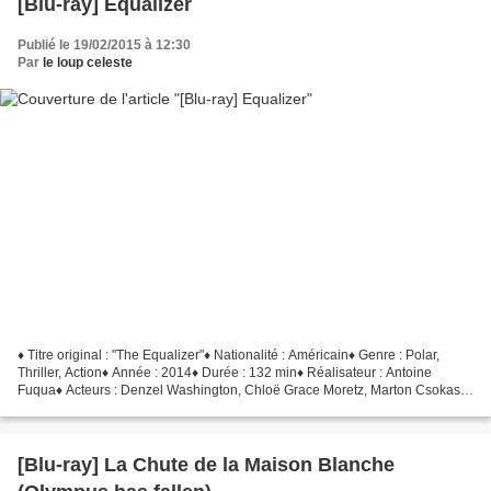
[Blu-ray] Equalizer
Publié le 19/02/2015 à 12:30
Par
le loup celeste
♦ Titre original : "The Equalizer"♦ Nationalité : Américain♦ Genre : Polar,
Thriller, Action♦ Année : 2014♦ Durée : 132 min♦ Réalisateur : Antoine
Fuqua♦ Acteurs : Denzel Washington, Chloë Grace Moretz, Marton Csokas,
Melissa Leo, Bill Pullman ► Le synopsis...
[Blu-ray] La Chute de la Maison Blanche