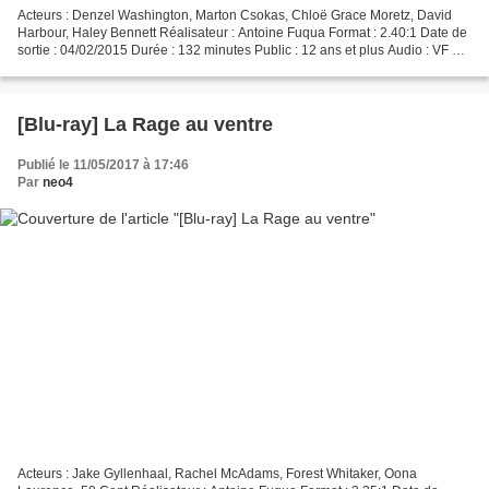
Acteurs : Denzel Washington, Marton Csokas, Chloë Grace Moretz, David
Harbour, Haley Bennett Réalisateur : Antoine Fuqua Format : 2.40:1 Date de
sortie : 04/02/2015 Durée : 132 minutes Public : 12 ans et plus Audio : VF et
VO DTS HD MA 5.1 Pour McCall,...
[Blu-ray] La Rage au ventre
Publié le 11/05/2017 à 17:46
Par
neo4
Acteurs : Jake Gyllenhaal, Rachel McAdams, Forest Whitaker, Oona