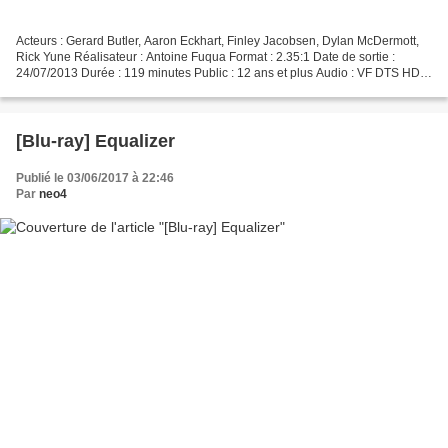
Acteurs : Gerard Butler, Aaron Eckhart, Finley Jacobsen, Dylan McDermott,
Rick Yune Réalisateur : Antoine Fuqua Format : 2.35:1 Date de sortie :
24/07/2013 Durée : 119 minutes Public : 12 ans et plus Audio : VF DTS HD
MA 5.1 et VO DTS HD MA 5.1 Mike Banning,...
[Blu-ray] Equalizer
Publié le 03/06/2017 à 22:46
Par
neo4