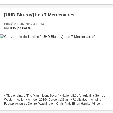
souhaité Audio : VF Dolby Digital 5.1...
[UHD Blu-ray] Les 7 Mercenaires
Publié le 13/02/2017 à 09:14
Par
le loup celeste
♦ Titre original : "The Magnificent Seven"♦ Nationalité : Américain♦ Genre :
Western, Action♦ Année : 2016♦ Durée : 133 min♦ Réalisateur : Antoine
Fuqua♦ Acteurs : Denzel Washington, Chris Pratt, Ethan Hawke, Vincent
D'Onofrio, Byung-hun Lee L’industriel...