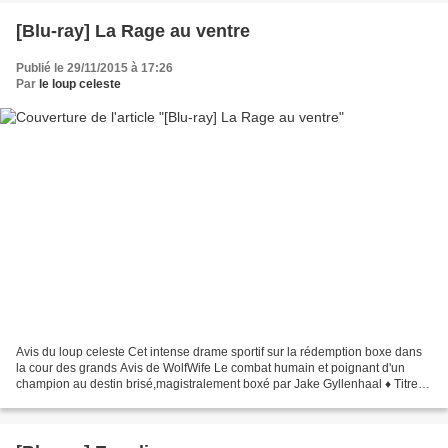
[Blu-ray] La Rage au ventre
Publié le 29/11/2015 à 17:26
Par
le loup celeste
Avis du loup celeste Cet intense drame sportif sur la rédemption boxe dans
la cour des grands Avis de WolfWife Le combat humain et poignant d'un
champion au destin brisé,magistralement boxé par Jake Gyllenhaal ♦ Titre
original : "Southpaw" ♦ Nationalité...