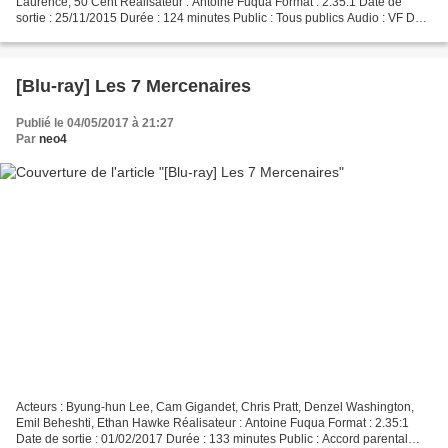
Laurence, 50 Cent Réalisateur : Antoine Fuqua Format : 2.35:1 Date de
sortie : 25/11/2015 Durée : 124 minutes Public : Tous publics Audio : VF DTS
HD MA 5.1 et VO DTS HD MA 5.1 Champion...
[Blu-ray] Les 7 Mercenaires
Publié le 04/05/2017 à 21:27
Par
neo4
Acteurs : Byung-hun Lee, Cam Gigandet, Chris Pratt, Denzel Washington,
Emil Beheshti, Ethan Hawke Réalisateur : Antoine Fuqua Format : 2.35:1
Date de sortie : 01/02/2017 Durée : 133 minutes Public : Accord parental