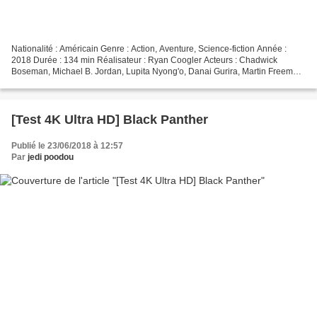
Nationalité : Américain Genre : Action, Aventure, Science-fiction Année :
2018 Durée : 134 min Réalisateur : Ryan Coogler Acteurs : Chadwick
Boseman, Michael B. Jordan, Lupita Nyong'o, Danai Gurira, Martin Freeman
Compositeur : Ludwig Göransson Provenance...
[Test 4K Ultra HD] Black Panther
Publié le 23/06/2018 à 12:57
Par
jedi poodou