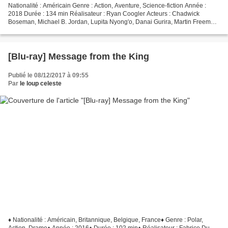
Nationalité : Américain Genre : Action, Aventure, Science-fiction Année :
2018 Durée : 134 min Réalisateur : Ryan Coogler Acteurs : Chadwick
Boseman, Michael B. Jordan, Lupita Nyong'o, Danai Gurira, Martin Freeman
À l'affiche : France Distributeur : Walt...
[Blu-ray] Message from the King
Publié le 08/12/2017 à 09:55
Par
le loup celeste
♦ Nationalité : Américain, Britannique, Belgique, France♦ Genre : Polar,
Action, Drame♦ Année : 2016♦ Durée : 102 min♦ Réalisateur : Fabrice Du