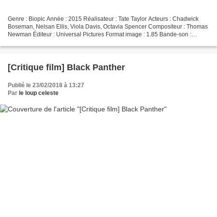
Genre : Biopic Année : 2015 Réalisateur : Tate Taylor Acteurs : Chadwick
Boseman, Nelsan Ellis, Viola Davis, Octavia Spencer Compositeur : Thomas
Newman Éditeur : Universal Pictures Format image : 1.85 Bande-son :
Anglais DTS-HD MA 5.1, Français DTS 5.1...
[Critique film] Black Panther
Publié le 23/02/2018 à 13:27
Par
le loup celeste