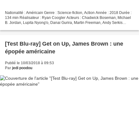
Nationalité : Américain Genre : Science-fiction, Action Année : 2018 Durée :
134 min Réalisateur : Ryan Coogler Acteurs : Chadwick Boseman, Michael
B. Jordan, Lupita Nyong'o, Danai Gurira, Martin Freeman, Andy Serkis
Compositeur : Ludwig Göransson Provenance...
[Test Blu-ray] Get on Up, James Brown : une
épopée américaine
Publié le 10/03/2018 à 09:53
Par
jedi poodou