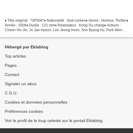
♦ Titre original : "GP506"♦ Nationalité : Sud-coréen♦ Genre : Horreur, Thriller♦
Année : 2008♦ Durée : 121 min♦ Réalisateur : Kong Su-chang♦ Acteurs :
Cheon Ho-Jin, Jo Jae-hyeon, Lee Jeong-heon, Son Byung-ho, Park Won-
sang Suite à la disparition d'une...
Hébergé par Eklablog
Top articles
Pages
Contact
Signaler un abus
C.G.U.
Cookies et données personnelles
Préférences cookies
Voir le profil de le loup celeste sur le portail Eklablog