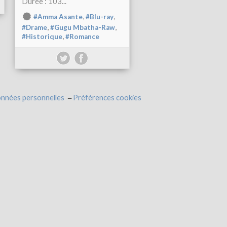
Durée : 103...
,
,
#Amma Asante
#Blu-ray
,
,
#Drame
#Gugu Mbatha-Raw
,
#Historique
#Romance
onnées personnelles
Préférences cookies