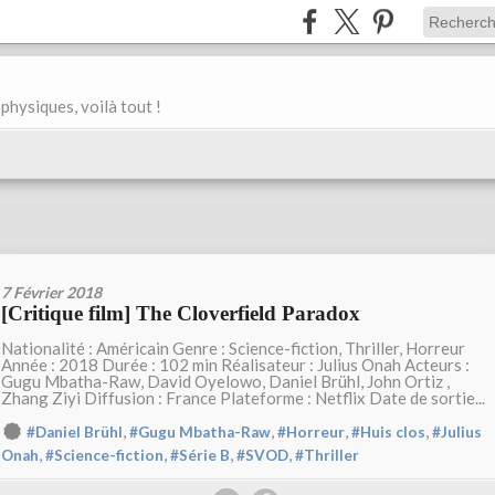
physiques, voilà tout !
7 Février 2018
[Critique film] The Cloverfield Paradox
Nationalité : Américain Genre : Science-fiction, Thriller, Horreur
Année : 2018 Durée : 102 min Réalisateur : Julius Onah Acteurs :
Gugu Mbatha-Raw, David Oyelowo, Daniel Brühl, John Ortiz ,
Zhang Ziyi Diffusion : France Plateforme : Netflix Date de sortie...
,
,
,
,
#Daniel Brühl
#Gugu Mbatha-Raw
#Horreur
#Huis clos
#Julius
,
,
,
,
Onah
#Science-fiction
#Série B
#SVOD
#Thriller