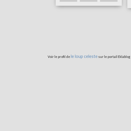
le loup celeste
Voir le profil de
sur le portail Eklablog