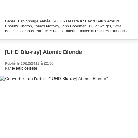
Genre : Espionnage Année : 2017 Réalisateur : David Leitch Acteurs :
Charlize Theron, James McAvoy, John Goodman, Til Schweiger, Sofia
Boutella Compositeur : Tyler Bates Éditeur : Universal Pictures Format image
: 2.40 Cinémascope Bande-son : Anglais...
[UHD Blu-ray] Atomic Blonde
Publié le 10/12/2017 à 22:36
Par
le loup celeste