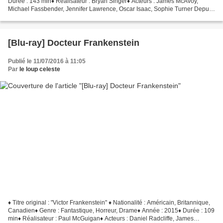
Durée : 143 min♦ Réalisateur : Bryan Singer♦ Acteurs : James McAvoy,
Michael Fassbender, Jennifer Lawrence, Oscar Isaac, Sophie Turner Depuis
les origines de la civilisation, Apocalypse,...
[Blu-ray] Docteur Frankenstein
Publié le 11/07/2016 à 11:05
Par
le loup celeste
♦ Titre original : "Victor Frankenstein" ♦ Nationalité : Américain, Britannique,
Canadien♦ Genre : Fantastique, Horreur, Drame♦ Année : 2015♦ Durée : 109
min♦ Réalisateur : Paul McGuigan♦ Acteurs : Daniel Radcliffe, James