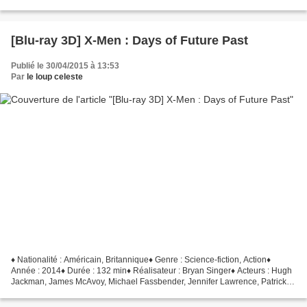
McAvoy, Jessica Brown Findlay,...
[Blu-ray 3D] X-Men : Days of Future Past
Publié le 30/04/2015 à 13:53
Par
le loup celeste
♦ Nationalité : Américain, Britannique♦ Genre : Science-fiction, Action♦
Année : 2014♦ Durée : 132 min♦ Réalisateur : Bryan Singer♦ Acteurs : Hugh
Jackman, James McAvoy, Michael Fassbender, Jennifer Lawrence, Patrick
Stewart, Ian McKellen ► Le synopsis...