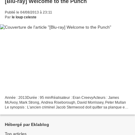
[Blu-ray] Welcome to the Punch
Publié le 04/08/2013 à 23:11
Par
le loup celeste
Année : 2013Durée : 95 minRéalisateur : Eran CreevyActeurs : James
McAvoy, Mark Strong, Andrea Riseborough, David Morrissey, Peter Mullan
Le synopsis : L’ancien criminel Jacob Sternwood doit quitter sa planque en
Islande et revenir à Londres pour aider...
Hébergé par Eklablog
Top articles