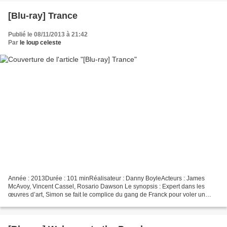
[Blu-ray] Trance
Publié le 08/11/2013 à 21:42
Par
le loup celeste
Année : 2013Durée : 101 minRéalisateur : Danny BoyleActeurs : James
McAvoy, Vincent Cassel, Rosario Dawson Le synopsis : Expert dans les
œuvres d’art, Simon se fait le complice du gang de Franck pour voler un
tableau d’une valeur de plusieurs millions...