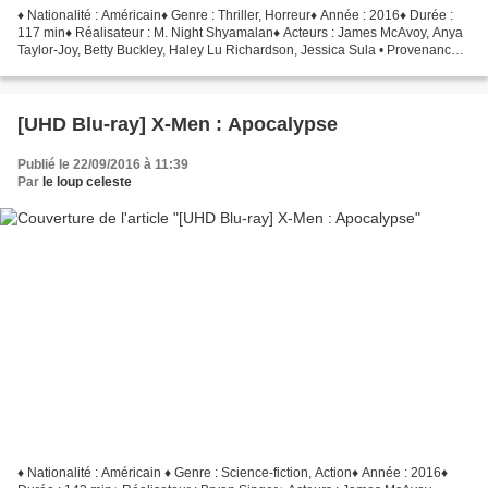
♦ Nationalité : Américain♦ Genre : Thriller, Horreur♦ Année : 2016♦ Durée :
117 min♦ Réalisateur : M. Night Shyamalan♦ Acteurs : James McAvoy, Anya
Taylor-Joy, Betty Buckley, Haley Lu Richardson, Jessica Sula • Provenance :
France• Éditeur : Universal...
[UHD Blu-ray] X-Men : Apocalypse
Publié le 22/09/2016 à 11:39
Par
le loup celeste
♦ Nationalité : Américain ♦ Genre : Science-fiction, Action♦ Année : 2016♦