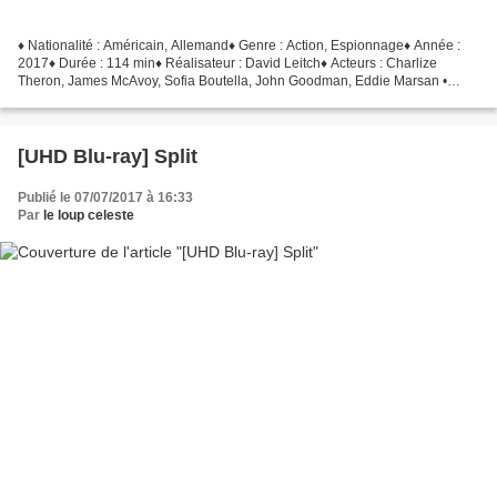
♦ Nationalité : Américain, Allemand♦ Genre : Action, Espionnage♦ Année :
2017♦ Durée : 114 min♦ Réalisateur : David Leitch♦ Acteurs : Charlize
Theron, James McAvoy, Sofia Boutella, John Goodman, Eddie Marsan •
Provenance : États-Unis• Éditeur : Universal...
[UHD Blu-ray] Split
Publié le 07/07/2017 à 16:33
Par
le loup celeste