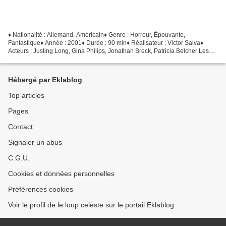
♦ Nationalité : Allemand, Américain♦ Genre : Horreur, Épouvante,
Fantastique♦ Année : 2001♦ Durée : 90 min♦ Réalisateur : Victor Salva♦
Acteurs : Justing Long, Gina Philips, Jonathan Breck, Patricia Belcher Les
vacances d'été sont enfin arrivées et comme...
Hébergé par Eklablog
Top articles
Pages
Contact
Signaler un abus
C.G.U.
Cookies et données personnelles
Préférences cookies
Voir le profil de le loup celeste sur le portail Eklablog