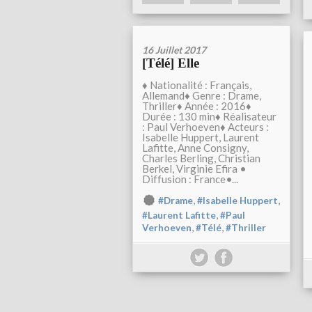
16 Juillet 2017
[Télé] Elle
♦ Nationalité : Français,
Allemand♦ Genre : Drame,
Thriller♦ Année : 2016♦
Durée : 130 min♦ Réalisateur
: Paul Verhoeven♦ Acteurs :
Isabelle Huppert, Laurent
Lafitte, Anne Consigny,
Charles Berling, Christian
Berkel, Virginie Efira •
Diffusion : France•...
,
,
#Drame
#Isabelle Huppert
,
#Laurent Lafitte
#Paul
,
,
Verhoeven
#Télé
#Thriller