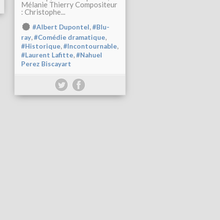
Mélanie Thierry Compositeur
: Christophe...
,
#Albert Dupontel
#Blu-
,
,
ray
#Comédie dramatique
,
,
#Historique
#Incontournable
,
#Laurent Lafitte
#Nahuel
Perez Biscayart