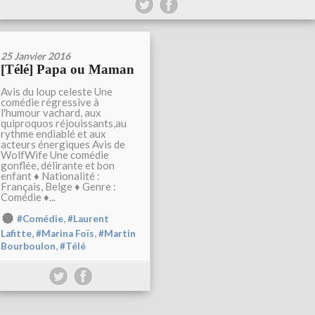
25 Janvier 2016
[Télé] Papa ou Maman
Avis du loup celeste Une
comédie régressive à
l'humour vachard, aux
quiproquos réjouissants,au
rythme endiablé et aux
acteurs énergiques Avis de
WolfWife Une comédie
gonflée, délirante et bon
enfant ♦ Nationalité :
Français, Belge ♦ Genre :
Comédie ♦...
,
#Comédie
#Laurent
,
,
Lafitte
#Marina Foïs
#Martin
,
Bourboulon
#Télé