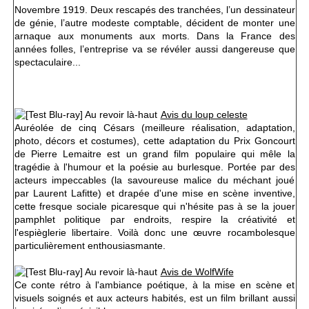
Novembre 1919. Deux rescapés des tranchées, l’un dessinateur
de génie, l’autre modeste comptable, décident de monter une
arnaque aux monuments aux morts. Dans la France des
années folles, l’entreprise va se révéler aussi dangereuse que
spectaculaire...
Avis du loup celeste
Auréolée de cinq Césars (meilleure réalisation, adaptation,
photo, décors et costumes), cette adaptation du Prix Goncourt
de Pierre Lemaitre est un grand film populaire qui mêle la
tragédie à l'humour et la poésie au burlesque. Portée par des
acteurs impeccables (la savoureuse malice du méchant joué
par Laurent Lafitte) et drapée d'une mise en scène inventive,
cette fresque sociale picaresque qui n'hésite pas à se la jouer
pamphlet politique par endroits, respire la créativité et
l'espièglerie libertaire. Voilà donc une œuvre rocambolesque
particulièrement enthousiasmante.
Avis de WolfWife
Ce conte rétro à l'ambiance poétique, à la mise en scène et
visuels soignés et aux acteurs habités, est un film brillant aussi