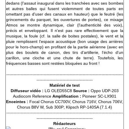
dedans (l'assaut inaugural dans les tranchées avec ses bombes
et autres balles qui fusent violemment de toutes parts en
omettant pas d'user des canaux en hauteur) que le feutré (les
grincements du parquet, les ouvertures de portes), ce mixage
Atmos se montre dynamique, clair (l'authenticité des voix),
précis et enveloppant. Il n'est pas rare effectivement que la
musique, la foule (cf. la salle de boites postales), le vent et la
pluie remplissent l'espace acoustique (bon usage des arrières
pour le hors-champ) en profitant de la partie aérienne (avec en
plus des boulets de canon, des tirs d'artillerie, l'écho d'un
carillon, une cloche et une chute de terre). Toutefois, les
fréquences basses sont restées bloquées au front !
---------------------------------------------------------------------------------
---------------------------------------
Matériel de test
Diffuseur vidéo :
LG OLED55C8
Source :
Oppo UDP-203
Audiocom Reference
Amplification :
Pioneer SC-LX901
Enceintes :
Focal Chorus CC700V, Chorus 716V, Chorus 706V,
Chorus B8V W, Sub 300P; Klipsch RP-140SA (7.1.4)
---------------------------------------------------------------------------------
---------------------------------------
Rédacteurs