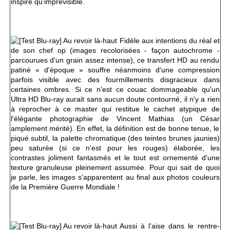
inspiré qu'imprévisible.
Fidèle aux intentions du réal et
de son chef op (images recolorisées - façon autochrome -
parcourues d'un grain assez intense), ce transfert HD au rendu
patiné « d'époque » souffre néanmoins d'une compression
parfois visible avec des fourmillements disgracieux dans
certaines ombres. Si ce n'est ce couac dommageable qu'un
Ultra HD Blu-ray aurait sans aucun doute contourné, il n'y a rien
à reprocher à ce master qui restitue le cachet atypique de
l'élégante photographie de Vincent Mathias (un César
amplement mérité). En effet, la définition est de bonne tenue, le
piqué subtil, la palette chromatique (des teintes brunes jaunies)
peu saturée (si ce n'est pour les rouges) élaborée, les
contrastes joliment fantasmés et le tout est ornementé d'une
texture granuleuse pleinement assumée. Pour qui sait de quoi
je parle, les images s'apparentent au final aux photos couleurs
de la Première Guerre Mondiale !
Aussi à l'aise dans le rentre-