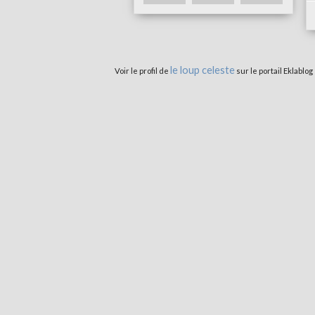
le loup celeste
Voir le profil de
sur le portail Eklablog