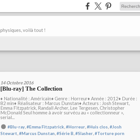
physiques, voilà tout !
14 Octobre 2016
[Blu-ray] The Collection
♦ Nationalité : Américain♦ Genre : Horreur♦ Année : 2012♦ Durée :
82 min♦ Réalisateur : Marcus Dunstan♦ Acteurs : Josh Stewart,
Emma Fitzpatrick, Randall Archer, Lee Tergesen, Christopher
McDonald Seul homme à avoir survécu au « collectionneur »,
serial...
,
,
,
,
#Blu-ray
#Emma Fitzpatrick
#Horreur
#Huis clos
#Josh
,
,
,
,
Stewart
#Marcus Dunstan
#Série B
#Slasher
#Torture porn