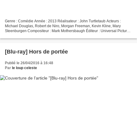
Genre : Comédie Année : 2013 Réalisateur : John Turtletaub Acteurs :
Michael Douglas, Robert de Niro, Morgan Freeman, Kevin Kline, Mary
Steenburgen Compositeur : Mark Mothersbaugh Éditeur : Universal Pictures
Format image : 2.40 Cinémascope Bande-son...
[Blu-ray] Hors de portée
Publié le 26/04/2016 à 16:48
Par
le loup celeste