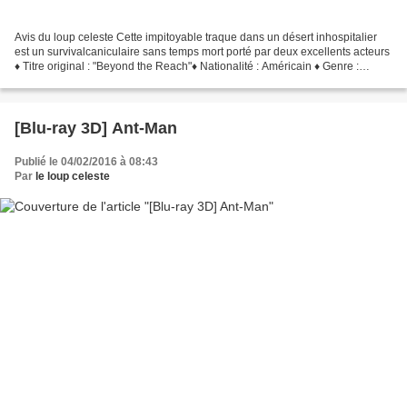
Avis du loup celeste Cette impitoyable traque dans un désert inhospitalier
est un survivalcaniculaire sans temps mort porté par deux excellents acteurs
♦ Titre original : "Beyond the Reach"♦ Nationalité : Américain ♦ Genre :
Thriller, Action ♦ Année :...
[Blu-ray 3D] Ant-Man
Publié le 04/02/2016 à 08:43
Par
le loup celeste