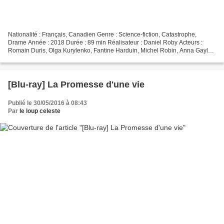
Nationalité : Français, Canadien Genre : Science-fiction, Catastrophe,
Drame Année : 2018 Durée : 89 min Réalisateur : Daniel Roby Acteurs :
Romain Duris, Olga Kurylenko, Fantine Harduin, Michel Robin, Anna Gaylor
Compositeur : Michel Corriveau Provenance...
[Blu-ray] La Promesse d'une vie
Publié le 30/05/2016 à 08:43
Par
le loup celeste