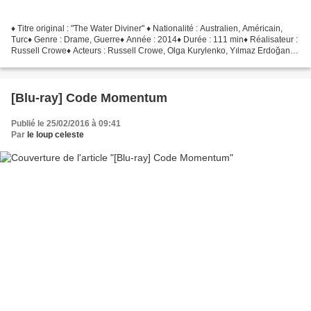
♦ Titre original : "The Water Diviner" ♦ Nationalité : Australien, Américain,
Turc♦ Genre : Drame, Guerre♦ Année : 2014♦ Durée : 111 min♦ Réalisateur :
Russell Crowe♦ Acteurs : Russell Crowe, Olga Kurylenko, Yılmaz Erdoğan,
Cem Yılmaz, Jai Courtney En...
[Blu-ray] Code Momentum
Publié le 25/02/2016 à 09:41
Par
le loup celeste