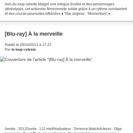
Avis du loup celeste Malgré une intrigue éculée et des personnages
stéréotypés, cet actionner fémininreste solide grâce à un rythme survitaminé
et des course-poursuites effrénées ♦ Titre original : "Momentum" ♦
Nationalité : Sud-africain, Américain ♦...
[Blu-ray] À la merveille
Publié le 29/10/2013 à 17:27
Par
le loup celeste
Année : 2012Durée : 112 minRéalisateur : Terrence MalickActeurs : Olga