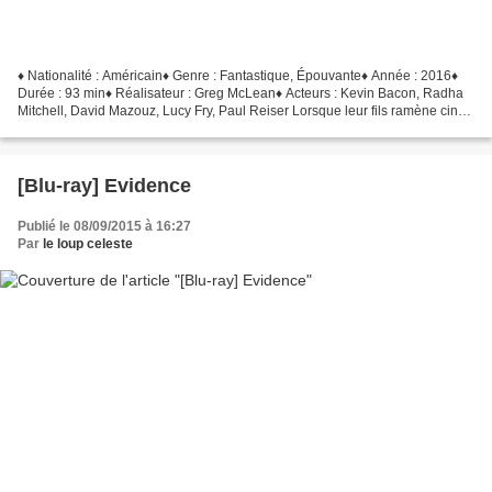
♦ Nationalité : Américain♦ Genre : Fantastique, Épouvante♦ Année : 2016♦
Durée : 93 min♦ Réalisateur : Greg McLean♦ Acteurs : Kevin Bacon, Radha
Mitchell, David Mazouz, Lucy Fry, Paul Reiser Lorsque leur fils ramène cinq
pierres mystiques trouvées lors...
[Blu-ray] Evidence
Publié le 08/09/2015 à 16:27
Par
le loup celeste