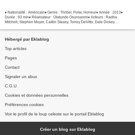
♦ Nationalité : Américain♦ Genre : Thriller, Polar, Horreur♦ Année : 2013♦
Durée : 93 min♦ Réalisateur : Olatunde Osunsanmi♦ Acteurs : Radha
Mitchell, Stephen Moyer, Caitlin Stasey, Torrey DeVitto, Dale Dickey
Noteartistique Qualitévidéo Qualitéaudio...
Hébergé par Eklablog
Top articles
Pages
Contact
Signaler un abus
C.G.U.
Cookies et données personnelles
Préférences cookies
Voir le profil de le loup celeste sur le portail Eklablog
Créer un blog sur Eklablog