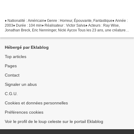
♦ Nationalité : Américain♦ Genre : Horreur, Épouvante, Fantastique♦ Année :
2003♦ Durée : 104 min♦ Réalisateur : Victor Salva♦ Acteurs : Ray Wise,
Jonathan Breck, Eric Nenninger, Nicki Aycox Tous les 23 ans, une créature
maléfique surgie des profondeurs...
Hébergé par Eklablog
Top articles
Pages
Contact
Signaler un abus
C.G.U.
Cookies et données personnelles
Préférences cookies
Voir le profil de le loup celeste sur le portail Eklablog