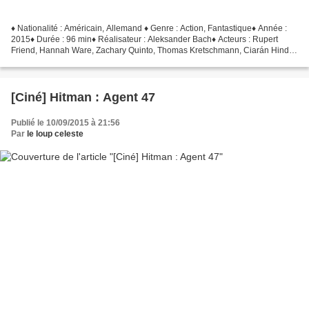
♦ Nationalité : Américain, Allemand ♦ Genre : Action, Fantastique♦ Année :
2015♦ Durée : 96 min♦ Réalisateur : Aleksander Bach♦ Acteurs : Rupert
Friend, Hannah Ware, Zachary Quinto, Thomas Kretschmann, Ciarán Hinds
L'Agent 47, un assassin génétiquement...
[Ciné] Hitman : Agent 47
Publié le 10/09/2015 à 21:56
Par
le loup celeste