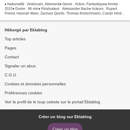
♦ Nationalité : Américain, Allemand♦ Genre : Action, Fantastique♦ Année :
2015♦ Durée : 96 min♦ Réalisateur : Aleksander Bach♦ Acteurs : Rupert
Friend, Hannah Ware, Zachary Quinto, Thomas Kretschmann, Ciarán Hinds
Noteartistique ► Le synopsis : L'Agent...
Hébergé par Eklablog
Top articles
Pages
Contact
Signaler un abus
C.G.U.
Cookies et données personnelles
Préférences cookies
Voir le profil de le loup celeste sur le portail Eklablog
Créer un blog sur Eklablog
Créer un blog