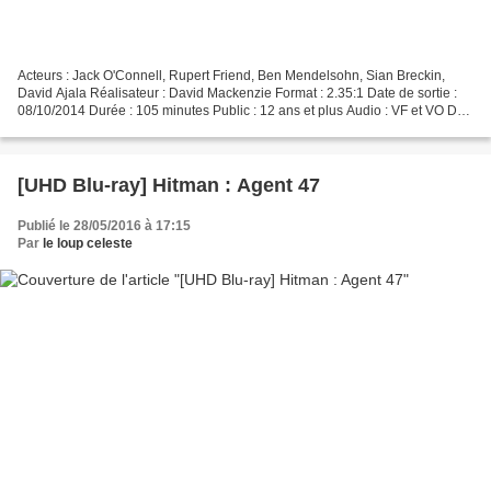
Acteurs : Jack O'Connell, Rupert Friend, Ben Mendelsohn, Sian Breckin,
David Ajala Réalisateur : David Mackenzie Format : 2.35:1 Date de sortie :
08/10/2014 Durée : 105 minutes Public : 12 ans et plus Audio : VF et VO DTS
HD MA 5.1 Eric est un jeune délinquant...
[UHD Blu-ray] Hitman : Agent 47
Publié le 28/05/2016 à 17:15
Par
le loup celeste