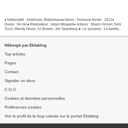
♦ Nationalité : Américain, Britannique♦ Genre : Horreur♦ Année : 2011♦
Durée : 94 min♦ Réalisateur : Adam Wingard♦ Acteurs : Sharni Vinson, Nick
Tucci, Wendy Glenn, AJ Bowen, Joe Swanberg ► Le synopsis : La famille
Davison est réunie dans sa maison de...
Hébergé par Eklablog
Top articles
Pages
Contact
Signaler un abus
C.G.U.
Cookies et données personnelles
Préférences cookies
Voir le profil de le loup celeste sur le portail Eklablog