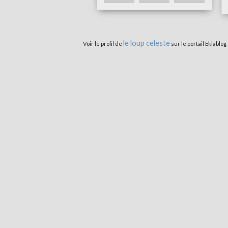
le loup celeste
Voir le profil de
sur le portail Eklablog