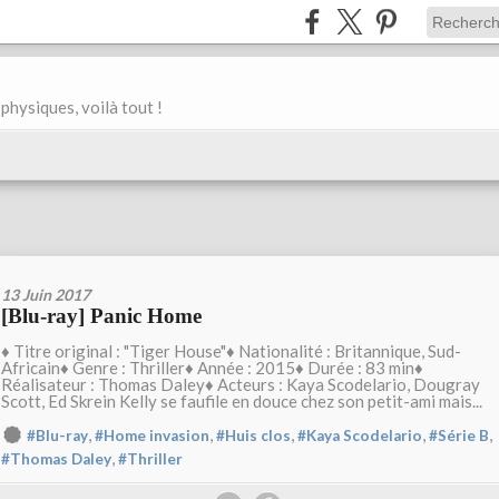
physiques, voilà tout !
13 Juin 2017
[Blu-ray] Panic Home
♦ Titre original : "Tiger House"♦ Nationalité : Britannique, Sud-
Africain♦ Genre : Thriller♦ Année : 2015♦ Durée : 83 min♦
Réalisateur : Thomas Daley♦ Acteurs : Kaya Scodelario, Dougray
Scott, Ed Skrein Kelly se faufile en douce chez son petit-ami mais...
,
,
,
,
,
#Blu-ray
#Home invasion
#Huis clos
#Kaya Scodelario
#Série B
,
#Thomas Daley
#Thriller