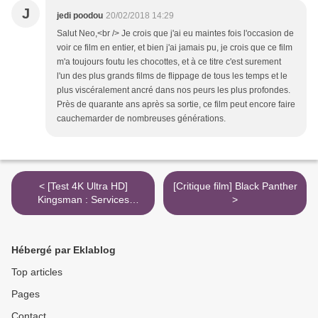
J
jedi poodou
20/02/2018 14:29
Salut Neo,<br /> Je crois que j'ai eu maintes fois l'occasion de
voir ce film en entier, et bien j'ai jamais pu, je crois que ce film
m'a toujours foutu les chocottes, et à ce titre c'est surement
l'un des plus grands films de flippage de tous les temps et le
plus viscéralement ancré dans nos peurs les plus profondes.
Près de quarante ans après sa sortie, ce film peut encore faire
cauchemarder de nombreuses générations.
< [Test 4K Ultra HD]
[Critique film] Black Panther
Kingsman : Services
>
secrets
Hébergé par Eklablog
Top articles
Pages
Contact