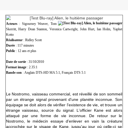
Acteurs
: Sigourney Weaver, Tom
Skerritt, Harry Dean Stanton, Veronica Cartwright, John Hurt, Ian Holm, Yaphet
Kotto
Réalisateur
: Ridley Scott
Durée
: 117 minutes
Public
: 12 ans et plus
Date de sortie
: 31/10/2010
Format image
:
2.35:1
Bande-son
: Anglais DTS-HD MA 5.1, Français DTS 5.1
Le Nostromo, vaisseau commercial, est réveillé de son sommeil
par un étrange signal provenant d'une planète inconnue. Son
équipage se doit alors de vérifier l'existence de vie, et trouve un
étrange vaisseau, source du signal. L'officier Kane est alors
attaqué par une forme de vie inconnue. De retour sur le
Nostromo, le médecin essaye d'enlever en vain la créature
accrochée sur le visage de Kane, jusqu'au jour où celle-ci se