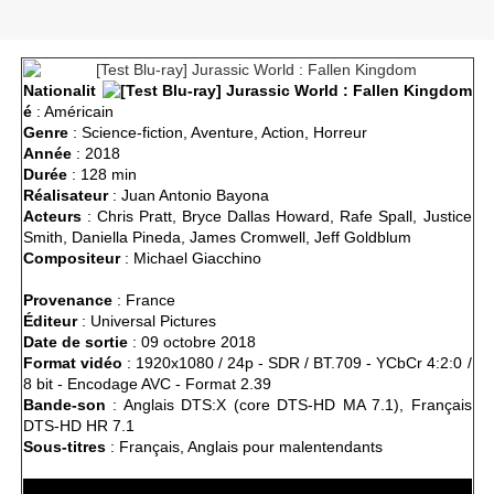
Nationalit
é
:
Américain
Genre
: Science-fiction, Aventure, Action, Horreur
Année
: 2018
Durée
: 128 min
Réalisateur
: Juan Antonio Bayona
Acteurs
: Chris Pratt, Bryce Dallas Howard, Rafe Spall, Justice
Smith, Daniella Pineda, James Cromwell, Jeff Goldblum
Compositeur
: Michael Giacchino
Provenance
: France
Éditeur
: Universal Pictures
Date de sortie
: 09 octobre 2018
Format vidéo
: 1920x1080 / 24p - SDR / BT.709 - YCbCr 4:2:0 /
8 bit - Encodage AVC - Format 2.39
Bande-son
: Anglais DTS:X (core DTS-HD MA 7.1), Français
DTS-HD HR 7.1
Sous-titres
: Français, Anglais pour malentendants