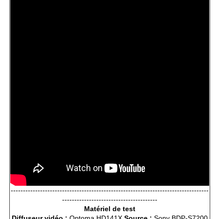
---------------------------------------------------------------------------------
---------------------------------------
Matériel de test
Diffuseur vidéo :
Optoma HD141X
Source :
Sony BDP-S7200