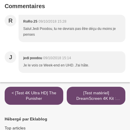
Commentaires
R
RoRo 25
09/10/2018 15:28
Salut Jedi Poodou, tu ne devrais pas être déçu du moins je
penses
J
jedi poodou
09/10/2018 15:14
Je le vois ce Week-end en UHD. J'ai hâte.
< [Test 4K Ultra HD] The
[Test matériel]
Punisher
DreamScreen 4K Kit :
l'Ambilight pour tous ! >
Hébergé par Eklablog
Top articles